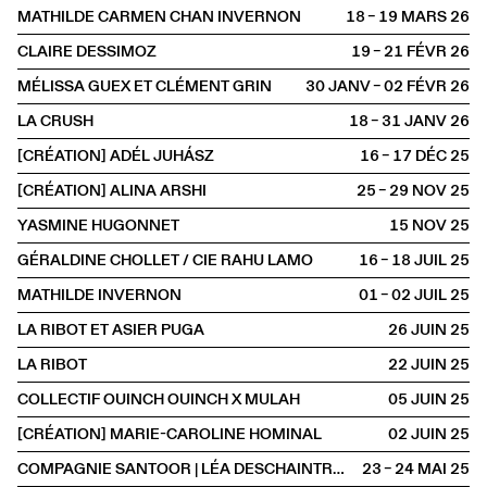
MATHILDE CARMEN CHAN INVERNON
18 – 19 MARS
2026
CLAIRE DESSIMOZ
19 – 21 FÉVR
2026
MÉLISSA GUEX ET CLÉMENT GRIN
30 JANV – 02 FÉVR
2026
LA CRUSH
18 – 31 JANV
2026
[CRÉATION] ADÉL JUHÁSZ
16 – 17 DÉC
2025
[CRÉATION] ALINA ARSHI
25 – 29 NOV
2025
YASMINE HUGONNET
15 NOV
2025
GÉRALDINE CHOLLET / CIE RAHU LAMO
16 – 18 JUIL
2025
MATHILDE INVERNON
01 – 02 JUIL
2025
LA RIBOT ET ASIER PUGA
26 JUIN
2025
LA RIBOT
22 JUIN
2025
COLLECTIF OUINCH OUINCH X MULAH
05 JUIN
2025
[CRÉATION] MARIE-CAROLINE HOMINAL
02 JUIN
2025
COMPAGNIE SANTOOR | LÉA DESCHAINTRES & ILARIO SANTORO
23 – 24 MAI
2025