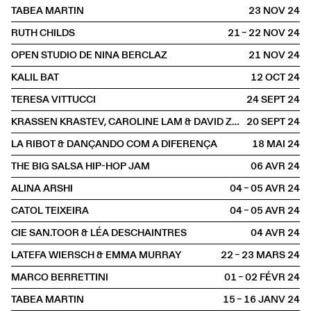
TABEA MARTIN
23 NOV
2024
RUTH CHILDS
21 – 22 NOV
2024
OPEN STUDIO DE NINA BERCLAZ
21 NOV
2024
KALIL BAT
12 OCT
2024
TERESA VITTUCCI
24 SEPT
2024
KRASSEN KRASTEV, CAROLINE LAM & DAVID ZAGARI
20 SEPT
2024
LA RIBOT & DANÇANDO COM A DIFERENÇA
18 MAI
2024
THE BIG SALSA HIP-HOP JAM
06 AVR
2024
ALINA ARSHI
04 – 05 AVR
2024
CATOL TEIXEIRA
04 – 05 AVR
2024
CIE SAN.TOOR & LÉA DESCHAINTRES
04 AVR
2024
LATEFA WIERSCH & EMMA MURRAY
22 – 23 MARS
2024
MARCO BERRETTINI
01 – 02 FÉVR
2024
TABEA MARTIN
15 – 16 JANV
2024