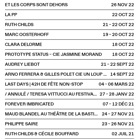
ET LES CORPS SONT DEHORS
26 NOV
2022
LA PP
22 OCT
2022
RUTH CHILDS
21 – 22 OCT
2022
MARC OOSTERHOFF
19 – 20 OCT
2022
CLARA DELORME
18 OCT
2022
PROTOTYPE STATUS – CIE JASMINE MORAND
18 OCT
2022
AUDREY LIEBOT
21 – 22 SEPT
2022
ARNO FERRERA & GILLES POLET CIE UN LOUP POUR L'HOMME
14 SEPT
2022
LAST DAYS | 42H DE FÊTE NON-STOP
04 – 06 MARS
2022
/ ANNULÉ / TERESA VITTUCCI AU FESTIVAL FAITS D'HIVER
27 – 28 JANV
2022
FOREVER IMBRICATED
07 – 12 DÉC
2021
MAUD BLANDEL AU THÉÂTRE DE LA BASTILLE
24 – 27 NOV
2021
PHILIPPE SAIRE
23 – 26 NOV
2021
RUTH CHILDS & CÉCILE BOUFFARD
02 JUIL
2021