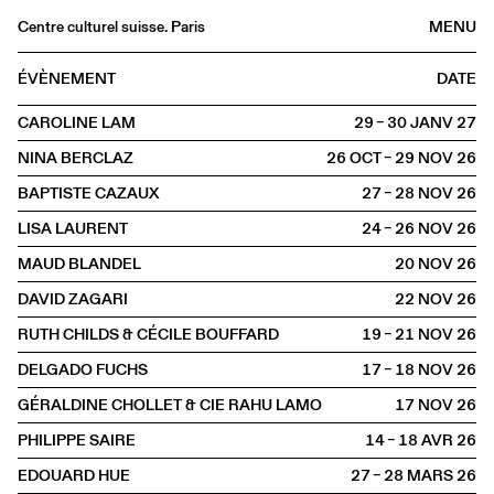
Centre culturel suisse. Paris
MENU
Agenda
ÉVÈNEMENT
DATE
Librairie
CAROLINE LAM
29 – 30 JANV
2027
Buvette
NINA BERCLAZ
26 OCT – 29 NOV
2026
Archives
BAPTISTE CAZAUX
27 – 28 NOV
2026
Médiathèque
LISA LAURENT
24 – 26 NOV
2026
Éditions
MAUD BLANDEL
20 NOV
2026
Informations
DAVID ZAGARI
22 NOV
2026
FR
/
EN
RUTH CHILDS & CÉCILE BOUFFARD
19 – 21 NOV
2026
SCÈNE
Danse
DELGADO FUCHS
17 – 18 NOV
2026
GÉRALDINE CHOLLET & CIE RAHU LAMO
17 NOV
2026
PHILIPPE SAIRE
14 – 18 AVR
2026
EDOUARD HUE
27 – 28 MARS
2026