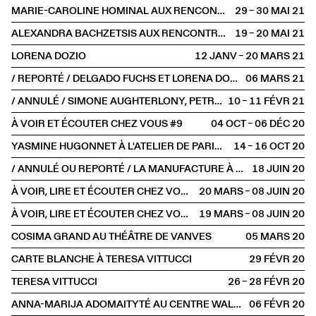
MARIE-CAROLINE HOMINAL AUX RENCONTRES CHORÉGRAPHIQUES INTERNATIONALES DE SEINE-SAINT-DENIS
29 – 30 MAI
2021
ALEXANDRA BACHZETSIS AUX RENCONTRES INTERNATIONALES CHORÉGRAPHIQUES DE SEINE-SAINT-DENIS
19 – 20 MAI
2021
LORENA DOZIO
12 JANV – 20 MARS
2021
/ REPORTÉ / DELGADO FUCHS ET LORENA DOZIO AU THÉÂTRE DE VANVES
06 MARS
2021
/ ANNULÉ / SIMONE AUGHTERLONY, PETRA HRAŠĆANEC, SAŠA BOŽIĆ
10 – 11 FÉVR
2021
À VOIR ET ÉCOUTER CHEZ VOUS #9
04 OCT – 06 DÉC
2020
YASMINE HUGONNET À L'ATELIER DE PARIS / CDCN
14 – 16 OCT
2020
/ ANNULÉ OU REPORTÉ / LA MANUFACTURE À JUNE EVENTS
18 JUIN
2020
À VOIR, LIRE ET ÉCOUTER CHEZ VOUS #5
20 MARS – 08 JUIN
2020
À VOIR, LIRE ET ÉCOUTER CHEZ VOUS #4
19 MARS – 08 JUIN
2020
COSIMA GRAND AU THÉÂTRE DE VANVES
05 MARS
2020
CARTE BLANCHE À TERESA VITTUCCI
29 FÉVR
2020
TERESA VITTUCCI
26 – 28 FÉVR
2020
ANNA-MARIJA ADOMAITYTÉ AU CENTRE WALLONIE-BRUXELLES
06 FÉVR
2020