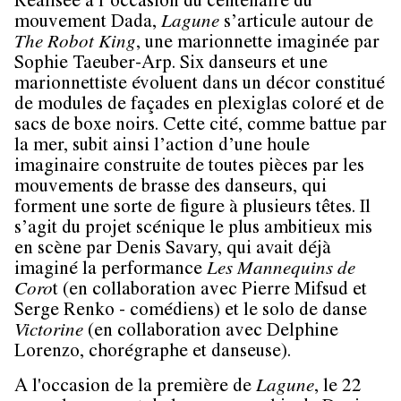
Réalisée à l’occasion du centenaire du
mouvement Dada,
Lagune
s’articule autour de
The Robot King
, une marionnette imaginée par
Sophie Taeuber-Arp. Six danseurs et une
marionnettiste évoluent dans un décor constitué
de modules de façades en plexiglas coloré et de
sacs de boxe noirs. Cette cité, comme battue par
la mer, subit ainsi l’action d’une houle
imaginaire construite de toutes pièces par les
mouvements de brasse des danseurs, qui
forment une sorte de figure à plusieurs têtes. Il
s’agit du projet scénique le plus ambitieux mis
en scène par Denis Savary, qui avait déjà
imaginé la performance
Les Mannequins de
Coro
t (en collaboration avec Pierre Mifsud et
Serge Renko - comédiens) et le solo de danse
Victorine
(en collaboration avec Delphine
Lorenzo, chorégraphe et danseuse).
A l'occasion de la première de
Lagune
, le 22