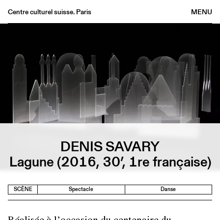
Centre culturel suisse. Paris
MENU
Agenda
Librairie
Buvette
Archives
Médiathèque
Éditions
Informations
DENIS SAVARY
FR
/
EN
Lagune (2016, 30’, 1re française)
SCÈNE
Spectacle
Danse