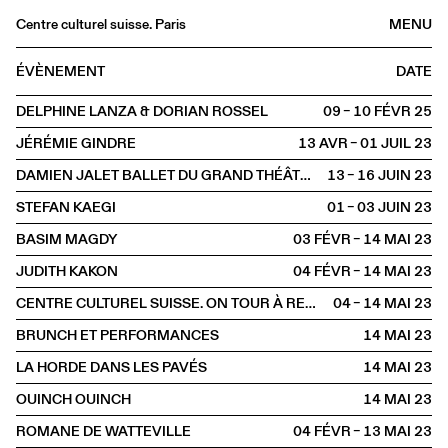
Centre culturel suisse. Paris
MENU
Agenda
ÉVÈNEMENT
DATE
Librairie
DELPHINE LANZA & DORIAN ROSSEL
09 – 10 FÉVR
2025
Buvette
JÉRÉMIE GINDRE
13 AVR – 01 JUIL
2023
Archives
DAMIEN JALET BALLET DU GRAND THÉÂTRE DE GENÈVE
13 – 16 JUIN
2023
Médiathèque
STEFAN KAEGI
01 – 03 JUIN
2023
Éditions
BASIM MAGDY
03 FÉVR – 14 MAI
2023
Informations
JUDITH KAKON
04 FÉVR – 14 MAI
2023
FR
/
EN
CENTRE CULTUREL SUISSE. ON TOUR À RENNES
04 – 14 MAI
2023
HORS LES MURS
Rennes
BRUNCH ET PERFORMANCES
14 MAI
2023
LA HORDE DANS LES PAVÉS
14 MAI
2023
OUINCH OUINCH
14 MAI
2023
ROMANE DE WATTEVILLE
04 FÉVR – 13 MAI
2023