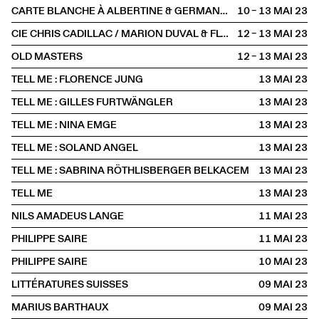
CARTE BLANCHE À ALBERTINE & GERMANO ZULLO
10 – 13 MAI
2023
CIE CHRIS CADILLAC / MARION DUVAL & FLORIAN LEDUC
12 – 13 MAI
2023
OLD MASTERS
12 – 13 MAI
2023
TELL ME : FLORENCE JUNG
13 MAI
2023
TELL ME : GILLES FURTWÄNGLER
13 MAI
2023
TELL ME : NINA EMGE
13 MAI
2023
TELL ME : SOLAND ANGEL
13 MAI
2023
TELL ME : SABRINA RÖTHLISBERGER BELKACEM
13 MAI
2023
TELL ME
13 MAI
2023
NILS AMADEUS LANGE
11 MAI
2023
PHILIPPE SAIRE
11 MAI
2023
PHILIPPE SAIRE
10 MAI
2023
LITTÉRATURES SUISSES
09 MAI
2023
MARIUS BARTHAUX
09 MAI
2023