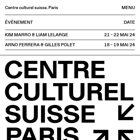
Centre culturel suisse. Paris
MENU
Agenda
ÉVÈNEMENT
DATE
Librairie
KIM MARRO & LIAM LELARGE
21 – 22 MAI
2024
Buvette
ARNO FERRERA & GILLES POLET
18 – 19 MAI
2024
Archives
Médiathèque
Éditions
Informations
FR
/
EN
HORS LES MURS
Sarrebruck