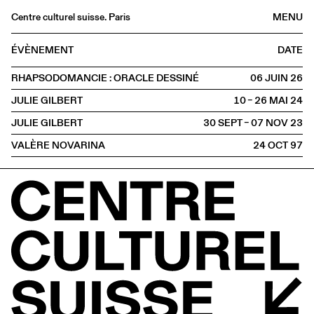
Centre culturel suisse. Paris
MENU
Agenda
ÉVÈNEMENT
DATE
Librairie
RHAPSODOMANCIE : ORACLE DESSINÉ
06 JUIN
2026
Buvette
JULIE GILBERT
10 – 26 MAI
2024
Archives
JULIE GILBERT
30 SEPT – 07 NOV
2023
Médiathèque
VALÈRE NOVARINA
24 OCT
1997
Éditions
Informations
FR
/
EN
EXPOSITION
Lecture