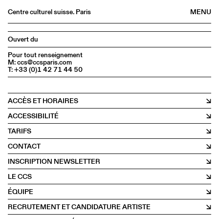
Centre culturel suisse. Paris
MENU
Agenda
Ouvert du
Librairie
Pour tout renseignement
M: ccs@ccsparis.com
Buvette
T: +33 (0)1 42 71 44 50
Archives
Médiathèque
ACCÈS ET HORAIRES
Éditions
ACCESSIBILITÉ
Informations
TARIFS
FR
/
EN
CONTACT
INSCRIPTION NEWSLETTER
LE CCS
ÉQUIPE
RECRUTEMENT ET CANDIDATURE ARTISTE