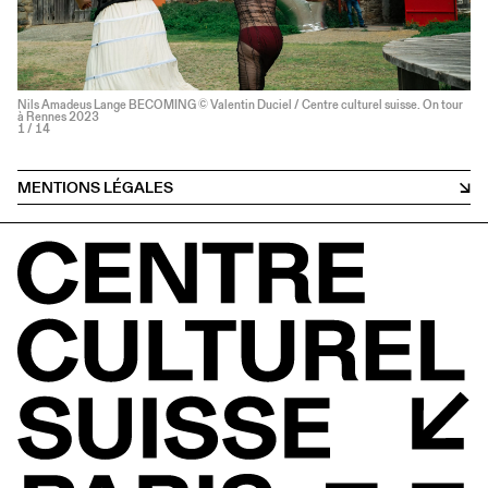
Nils Amadeus Lange BECOMING © Valentin Duciel / Centre culturel suisse. On tour
à Rennes 2023
1
/ 14
MENTIONS LÉGALES