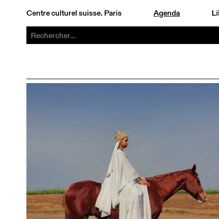
Centre culturel suisse. Paris
Agenda
Li
˄