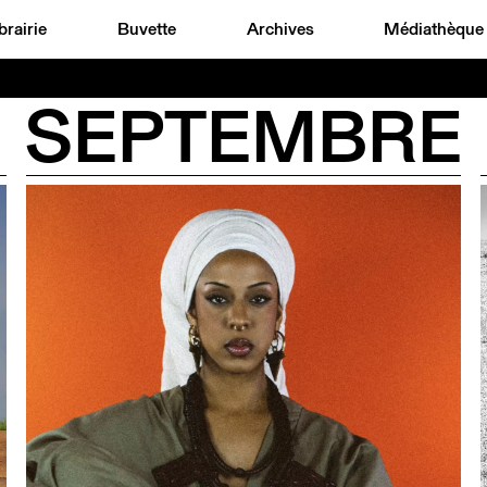
brairie
Buvette
Archives
Médiathèque
SEPTEMBRE