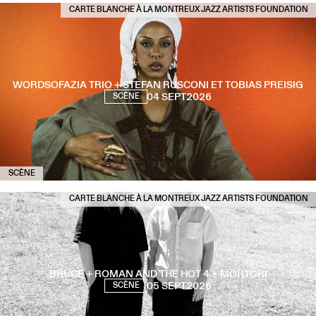
CARTE BLANCHE À LA MONTREUX JAZZ ARTISTS FOUNDATION
WORDSOFAZIA TRIO + STEFAN RUSCONI ET TOBIAS PREISIG
04 SEPT
2026
SCÈNE
SCÈNE
CARTE BLANCHE À LA MONTREUX JAZZ ARTISTS FOUNDATION
BRUCE + ROMAN AND THE HOT 4 + MORTÒRI
05 SEPT
2026
SCÈNE