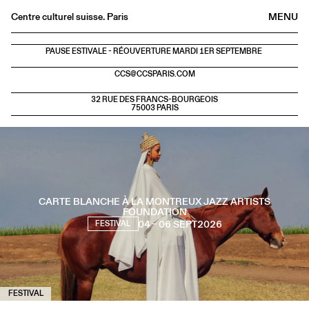
Centre culturel suisse. Paris
MENU
Agenda
PAUSE ESTIVALE - RÉOUVERTURE MARDI 1ER SEPTEMBRE
Librairie
CCS@CCSPARIS.COM
Buvette
32 RUE DES FRANCS-BOURGEOIS
75003 PARIS
Archives
Médiathèque
Éditions
Informations
FR
/
EN
CARTE BLANCHE À LA MONTREUX JAZZ ARTISTS
FOUNDATION
04 – 06 SEPT
2026
FESTIVAL
FESTIVAL