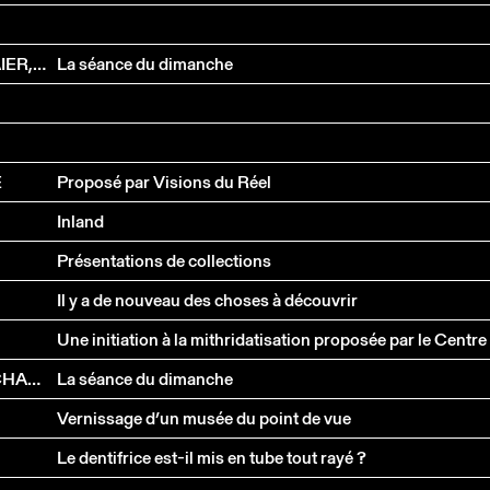
JEAN-STÉPHANE BRON, URSULA MEIER, LIONEL BAIER, PETER ENTELL, JEAN-MARC CHAPOULIE, PETER GUYER, JACQUELINE VEUVE
La séance du dimanche
E
Proposé par Visions du Réel
Inland
Présentations de collections
Il y a de nouveau des choses à découvrir
LAURENCE STAJIC, DANIEL SCHMID, JEAN-MARC CHAPOULIE, JEANNE BERTHOUD
La séance du dimanche
Vernissage d’un musée du point de vue
Le dentifrice est-il mis en tube tout rayé ?