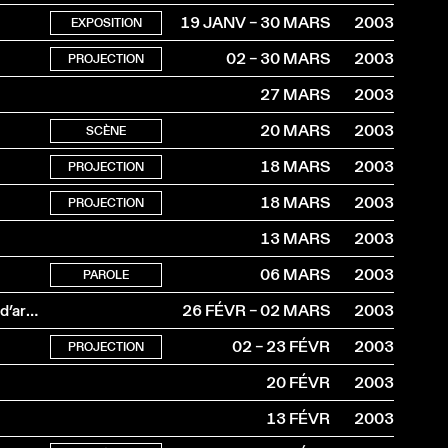
19 JANV – 30 MARS
2003
EXPOSITION
02 – 30 MARS
2003
PROJECTION
27 MARS
2003
20 MARS
2003
SCÈNE
18 MARS
2003
PROJECTION
18 MARS
2003
PROJECTION
13 MARS
2003
06 MARS
2003
PAROLE
Une initiation à la mithridatisation proposée par le Centre d’art(s) scénique(s) contemporain de Lausanne
26 FÉVR – 02 MARS
2003
02 – 23 FÉVR
2003
PROJECTION
20 FÉVR
2003
13 FÉVR
2003