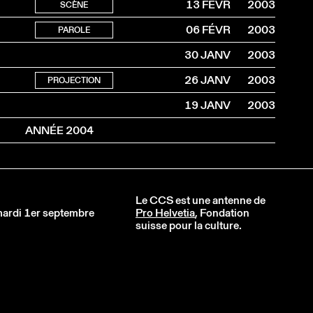
13 FÉVR
2003
SCÈNE
06 FÉVR
2003
PAROLE
30 JANV
2003
26 JANV
2003
PROJECTION
19 JANV
2003
ANNÉE 2004
Le CCS est une antenne de
 mardi 1er septembre
Pro Helvetia
, Fondation
suisse pour la culture.