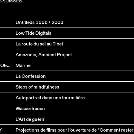
 SUISSES
Untitleds 1996 / 2003
Low Tide Digitals
La route du sel au Tibet
Amazonia, Ambient Project
MYRIAM GOURFINK, CINDY VAN ACKER & KASPER TOEPLITZ
Marine
La Confession
Steps of mindfulness
Autoportrait dans une fourmilière
Wasserfrauen
L’Art de guérir
Y
Projections de films pour l’ouverture de “Comment rester