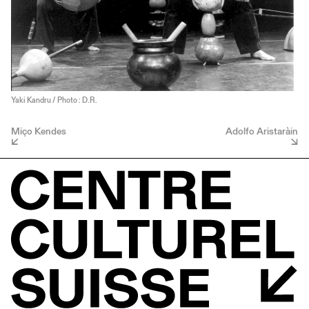
Yaki Kandru / Photo : D.R.
Miço Kendes
Adolfo Aristaràin