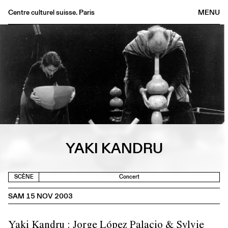
Centre culturel suisse. Paris
MENU
Agenda
Librairie
Buvette
Archives
Médiathèque
Éditions
Informations
YAKI KANDRU
FR
/
EN
SCÈNE
Concert
SAM 15 NOV 2003
Yaki Kandru : Jorge López Palacio & Sylvie