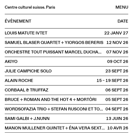
Centre culturel suisse. Paris
MENU
Agenda
ÉVÈNEMENT
DATE
Librairie
LOUIS MATUTE IVTET
22 JANV
2027
Buvette
SAMUEL BLASER QUARTET + YIORGOS BERERIS
12 NOV
2026
Archives
ORCHESTRE TOUT PUISSANT MARCEL DUCHAMP
07 NOV
2026
Médiathèque
AKIYO
09 OCT
2026
Éditions
JULIE CAMPICHE SOLO
23 SEPT
2026
Informations
ALAIN ROCHE
15 – 19 SEPT
2026
FR
/
EN
CORBAAL & TRUFFAZ
06 SEPT
2026
SCÈNE
Concert
BRUCE + ROMAN AND THE HOT 4 + MORTÒRI
05 SEPT
2026
WORDSOFAZIA TRIO + STEFAN RUSCONI ET TOBIAS PREISIG
04 SEPT
2026
SAMI GALBI + J.NUNN
13 JUIN
2026
MANON MULLENER QUINTET + ÉNA VERA SEXTET
10 AVR
2026