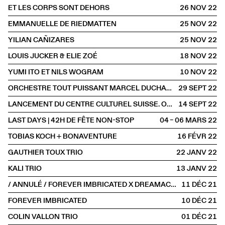
ET LES CORPS SONT DEHORS
26 NOV
2022
EMMANUELLE DE RIEDMATTEN
25 NOV
2022
YILIAN CAÑIZARES
25 NOV
2022
LOUIS JUCKER & ELIE ZOÉ
18 NOV
2022
YUMI ITO ET NILS WOGRAM
10 NOV
2022
ORCHESTRE TOUT PUISSANT MARCEL DUCHAMP
29 SEPT
2022
LANCEMENT DU CENTRE CULTUREL SUISSE. ON TOUR
14 SEPT
2022
LAST DAYS | 42H DE FÊTE NON-STOP
04 – 06 MARS
2022
TOBIAS KOCH + BONAVENTURE
16 FÉVR
2022
GAUTHIER TOUX TRIO
22 JANV
2022
KALI TRIO
13 JANV
2022
/ ANNULÉ / FOREVER IMBRICATED X DREAMACHINE
11 DÉC
2021
FOREVER IMBRICATED
10 DÉC
2021
COLIN VALLON TRIO
01 DÉC
2021