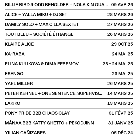
BILLIE BIRD & ODD BEHOLDER + NOLA KIN QUARTET
09 AVR
2026
ALICE + YALLA MIKU + DJ SET
28 MARS
2026
DAMILY SOLO + MAX CILLA SEXTET
27 MARS
2026
TOUT BLEU + SOCIÉTÉ ÉTRANGE
26 MARS
2026
KLAIRE ALICE
29 OCT
2025
KA-RABA
24 MAI
2025
ELINA KULIKOVA & DIMA EFREMOV
23 – 24 MAI
2025
ESENGO
23 MAI
2025
YAEL MILLER
26 MARS
2025
PETER KERNEL + ONE SENTENCE. SUPERVISOR
14 MARS
2025
LAKIKO
13 MARS
2025
PONY PRIDE B2B CHAOS CLAY
01 FÉVR
2025
MÂNAA B2B KATTY GHETTO + PEKODJINN
31 JANV
2025
YILIAN CAÑIZARES
05 DÉC
2024