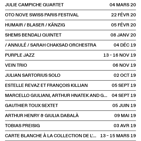
JULIE CAMPICHE QUARTET
04 MARS
2020
OTO NOVE SWISS PARIS FESTIVAL
22 FÉVR
2020
HUMAIR / BLASER / KÄNZIG
05 FÉVR
2020
SHEMS BENDALI QUINTET
08 JANV
2020
/ ANNULÉ / SARAH CHAKSAD ORCHESTRA
04 DÉC
2019
PURPLE JAZZ
13 – 16 NOV
2019
VEIN TRIO
06 NOV
2019
JULIAN SARTORIUS SOLO
02 OCT
2019
ESTELLE REVAZ ET FRANÇOIS KILLIAN
05 SEPT
2019
MARCELLO GIULIANI, ARTHUR HNATEK AND GUESTS
04 SEPT
2019
GAUTHIER TOUX SEXTET
05 JUIN
2019
ARTHUR HENRY & GIULIA DABALÀ
09 MAI
2019
TOBIAS PREISIG
03 AVR
2019
CARTE BLANCHE À LA COLLECTION DE L'ART BRUT AVEC GUSTAVO GIACOSA
13 – 15 MARS
2019