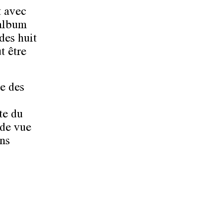
t avec
 album
des huit
t être
e des
ite du
 de vue
ens