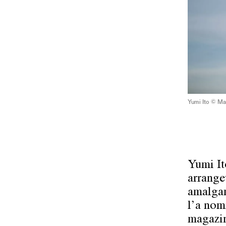
Yumi Ito © Ma
Yumi It
arrange
amalgam
l’a nom
magazi