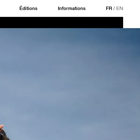
Éditions
Informations
FR
/
EN