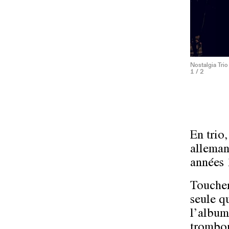
Nostalgia Tri
1
/ 2
En trio,
alleman
années 
Toucher 
seule q
l’album
trombon