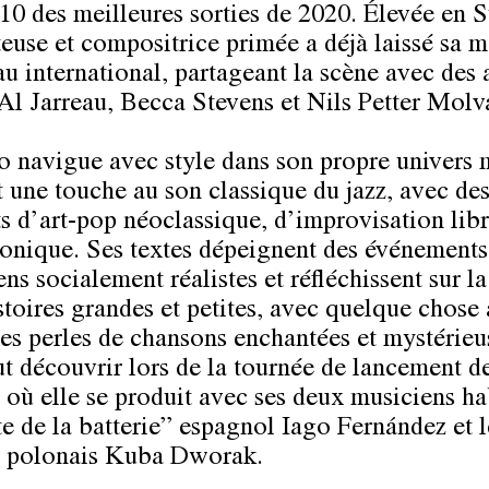
10 des meilleures sorties de 2020. Élevée en S
teuse et compositrice primée a déjà laissé sa 
u international, partageant la scène avec des a
’Al Jarreau, Becca Stevens et Nils Petter Molv
o navigue avec style dans son propre univers 
t une touche au son classique du jazz, avec de
s d’art-pop néoclassique, d’improvisation libr
ronique. Ses textes dépeignent des événements
ns socialement réalistes et réfléchissent sur la
istoires grandes et petites, avec quelque chose
es perles de chansons enchantées et mystérieu
ut découvrir lors de la tournée de lancement d
 où elle se produit avec ses deux musiciens ha
te de la batterie” espagnol Iago Fernández et l
e polonais Kuba Dworak.