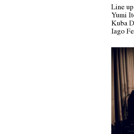
Line up
Yumi It
Kuba Dw
Iago Fe