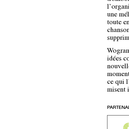
l’organ
une mél
toute en
chansons
supprimé
Wogram 
idées c
nouvelle
moment, 
ce qui l
misent 
PARTENA