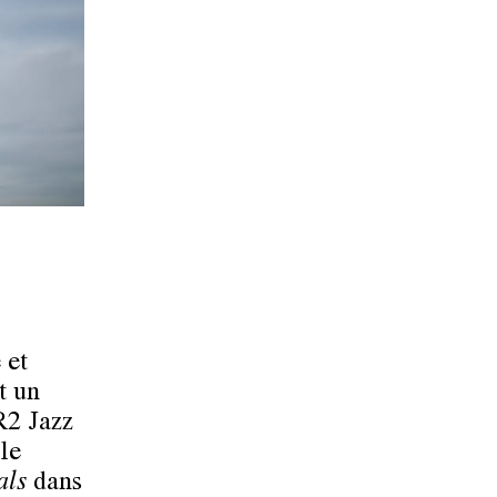
 et
t un
R2 Jazz
le
als
dans