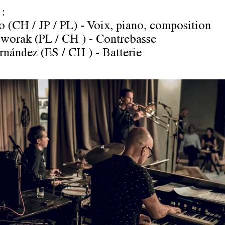
 :
o (CH / JP / PL) - Voix, piano, composition
orak (PL / CH ) - Contrebasse
rnández (ES / CH ) - Batterie