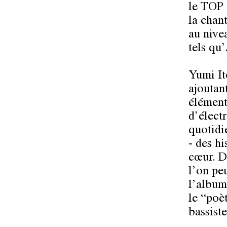
le TOP 
la chan
au nivea
tels qu
Yumi It
ajoutan
élément
d’élect
quotidie
- des h
cœur. D
l’on pe
l’album
le “poè
bassist