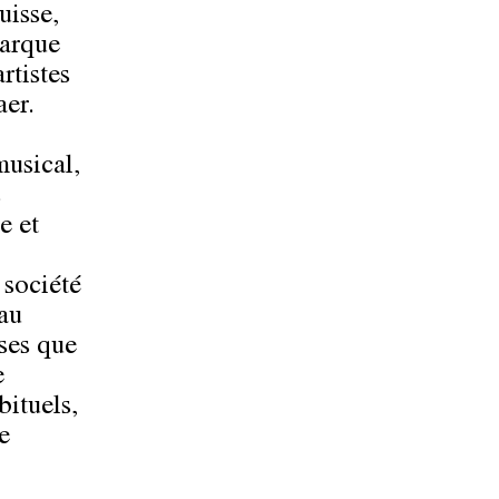
uisse,
marque
rtistes
aer.
musical,
s
e et
 société
 au
ses que
e
bituels,
e