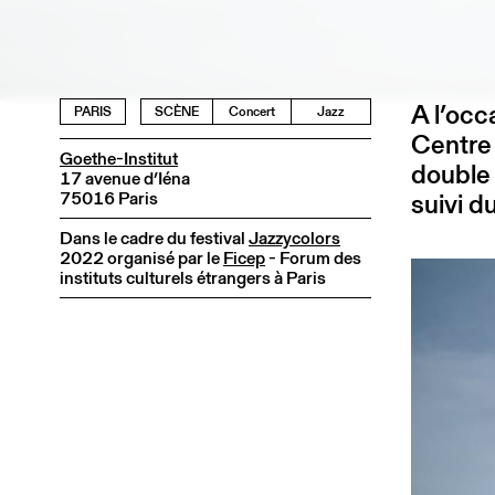
A l’occ
PARIS
SCÈNE
Concert
Jazz
Centre 
Goethe-Institut
double 
17 avenue d’Iéna
75016 Paris
suivi d
Dans le cadre du festival
Jazzycolors
2022 organisé par le
Ficep
- Forum des
instituts culturels étrangers à Paris