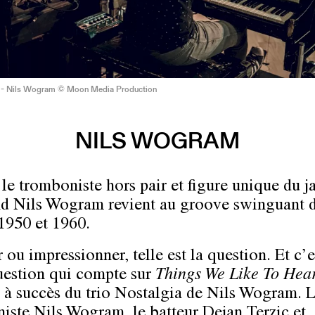
o - Nils Wogram © Moon Media Production
NILS WOGRAM
 le tromboniste hors pair et figure unique du j
d Nils Wogram revient au groove swinguant 
1950 et 1960.
ou impressionner, telle est la question. Et c’e
uestion qui compte sur
Things We Like To Hea
 à succès du trio Nostalgia de Nils Wogram. 
iste Nils Wogram, le batteur Dejan Terzic et