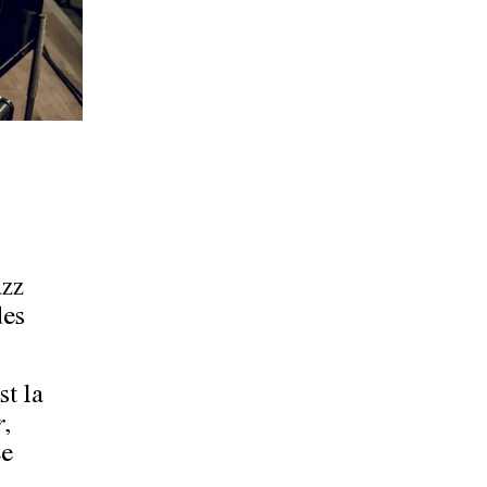
azz
des
st la
r
,
Le