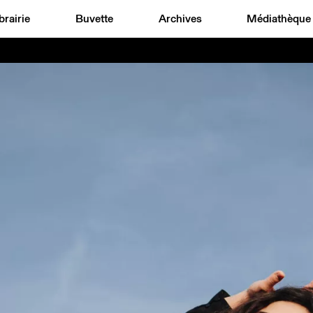
brairie
Buvette
Archives
Médiathèque