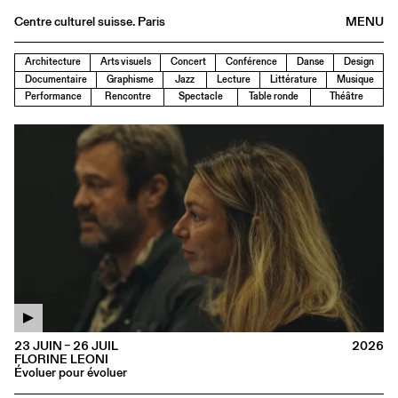
Centre culturel suisse. Paris
MENU
Agenda
Architecture
Arts visuels
Concert
Conférence
Danse
Design
Documentaire
Graphisme
Jazz
Lecture
Littérature
Musique
Librairie
Performance
Rencontre
Spectacle
Table ronde
Théâtre
Buvette
Archives
Médiathèque
Éditions
Informations
FR
/
EN
23 JUIN – 26 JUIL
2026
FLORINE LEONI
Évoluer pour évoluer