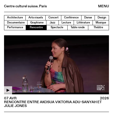
Centre culturel suisse. Paris
MENU
Agenda
Architecture
Arts visuels
Concert
Conférence
Danse
Design
Documentaire
Graphisme
Jazz
Lecture
Littérature
Musique
Librairie
Performance
Rencontre
Spectacle
Table ronde
Théâtre
Buvette
Archives
Médiathèque
Éditions
Informations
FR
/
EN
07 AVR
2026
RENCONTRE ENTRE AKOSUA VIKTORIA ADU-SANYAH ET
JULIE JONES