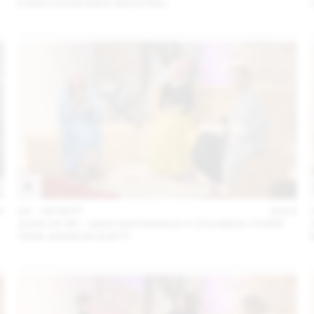
DANS UN MONDE MATÉRIEL
5
04 – 08 SEPT
2024
2024.09.06 - GINA GRÜNWALD X ZOUBIDA (THINK
TANK MAISON SHIFT)