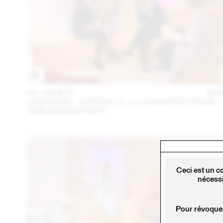
04 – 08 SEPT
202
2024.09.06 - JG STUDIO X JULIA BARTSCH (THINK
TANK MAISON SHIFT)
Ceci est un c
nécessi
Pour révoquer