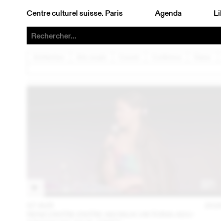
Centre culturel suisse. Paris
Agenda
Li
Architecture
Arts visuels
Concert
Conférence
Danse
07 AVR
202
RENCONTRE ENTRE AKOSUA VIKTORIA ADU-