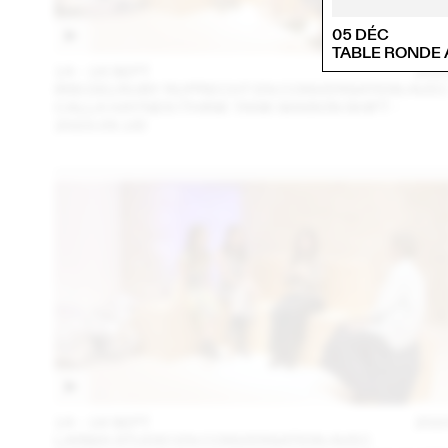
05 DÉC
TABLE RONDE 
14 – 16 SEPT
202
IRIS DELRUBY RUPRECHT EN CONVERSATION AVE
CALLA HAYNES (THINK TANK MAISON SHIFT -
2023.09.16)
14 – 16 SEPT
202
LARMA STUDIO EN CONVERSATION AVEC