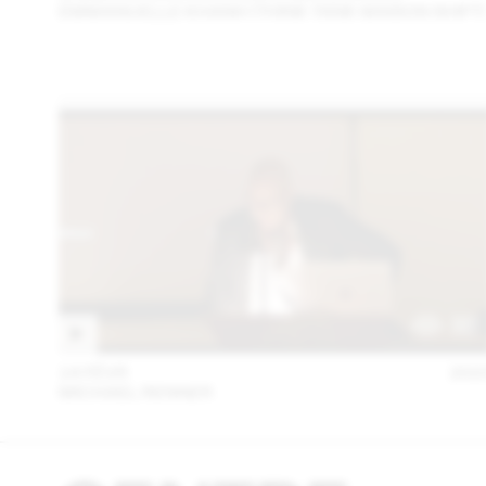
EMMANUELLE KHANH (THINK TANK MAISON SHIFT)
14 FÉVR
202
MICHAEL RENNER