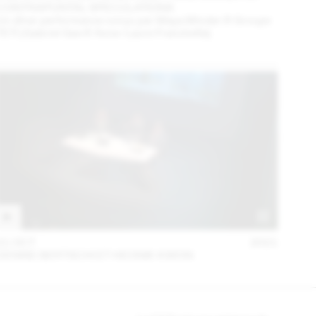
CONTRAPUNTAL SPECULATIONS
Un dîner performance conçu par Maya Minder & Groupe
TETI (Gabriel Gee & Anne-Laure Franchette)
21 OCT
2021
DENISE BERTSCHI ET HEONIK KWON