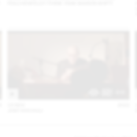
FEILCHENFELDT (THINK TANK MAISON SHIFT)
3
15 NOV
2022
JOST HOCHULI