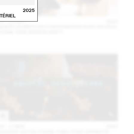
2025
TÉRIEL
14 – 16 SEPT
2023
SHERYLIN BIRTH EN CONVERSATION AVEC EN VRAC
(THINK TANK MAISON SHIFT)
16 – 17 MAI
2023
AQUATIC DEVOLUTIONS: A BIO-FOOD DINNER IN