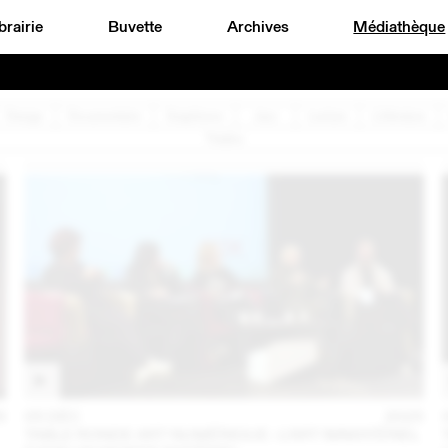
brairie
Buvette
Archives
Médiathèque
Design
Documentaire
Graphisme
Jazz
Lecture
Littérature
Théâtre
6
05 DÉC
2025
TABLE RONDE ART NUMÉRIQUE : L’ART IMMATÉRIEL