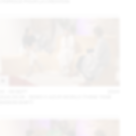
UTOPIQUE POUR LA CRÉATION
04 – 08 SEPT
2024
2024.09.06 - REMO X AZUR WORLD (THINK TANK
MAISON SHIFT)