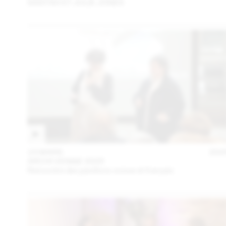
SANYAH ET JULIE JONES
15 MARS
202
ARCHI VENISE 2025
Rencontre des pavillons suisse et français