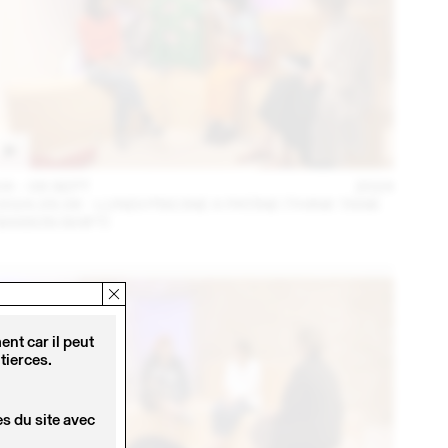
04 – 08 SEPT
2024
2024.09.06 - LUNDI PISCINE X PATINE (THINK TANK
MAISON SHIFT)
nt car il peut
tierces.
s du site avec