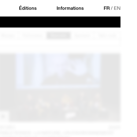
Éditions
Informations
FR
/
EN
Musique
Performance
Rencontre
Spectacle
Table ronde
05 DÉC
2025
TABLE RONDE : LA NATURE, UN ENVIRONNEMENT