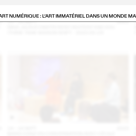
ART NUMÉRIQUE : L’ART IMMATÉRIEL DANS UN MONDE MA
3
14 – 16 SEPT
2023
C
NINA JAUN & DIMITRI REIST INVITENT KIM HOU
(THINK TANK MAISON SHIFT - 2023.09.15)
3
14 – 16 SEPT
2023
MARA DANZ EN CONVERSATION AVEC CÉCILE