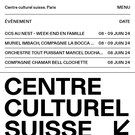
Centre culturel suisse. Paris
MENU
Agenda
ÉVÈNEMENT
DATE
Librairie
CCS AU NEST - WEEK-END EN FAMILLE
08 – 09 JUIN
2024
Buvette
MURIEL IMBACH, COMPAGNIE LA BOCCA DELLA LUNA
08 – 09 JUIN
2024
Archives
ORCHESTRE TOUT PUISSANT MARCEL DUCHAMP
08 JUIN
2024
Médiathèque
COMPAGNIE CHAMAR BELL CLOCHETTE
08 JUIN
2024
Éditions
Informations
FR
/
EN
HORS LES MURS
Thionville