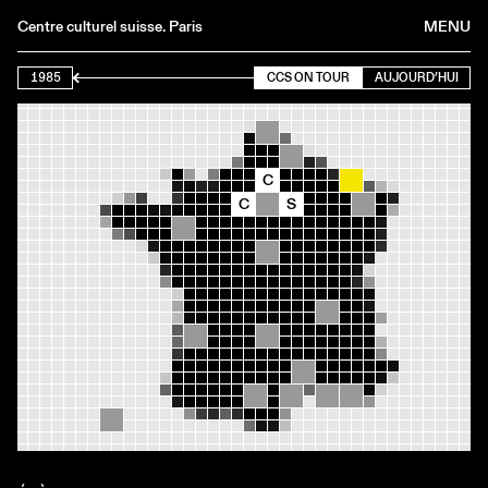
Centre culturel suisse. Paris
MENU
Agenda
1985
CCS ON TOUR
AUJOURD’HUI
Librairie
Buvette
Archives
C
C
S
Médiathèque
Éditions
Informations
FR
/
EN