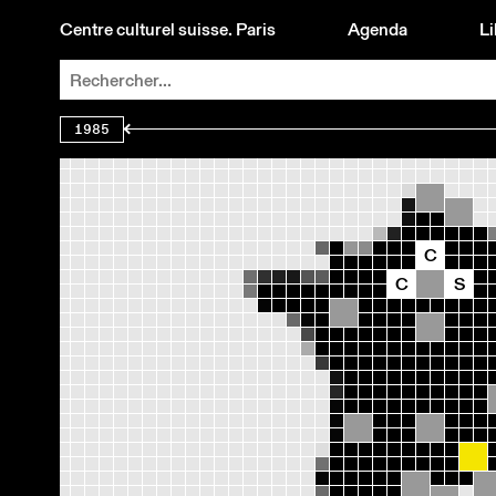
Centre culturel suisse. Paris
Agenda
Li
1985
C
C
S