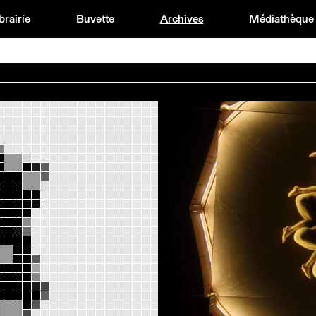
brairie
Buvette
Archives
Médiathèque
DELGADO FUCHS
2025