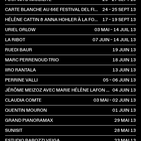
CARTE BLANCHE AU 66E FESTIVAL DEL FILM LOCARNO AU NOUVEAU LATINA
24 – 25 SEPT
2013
HÉLÈNE CATTIN & ANNA HOHLER À LA FONDATION SUISSE
17 – 19 SEPT
2013
URIEL ORLOW
03 MAI – 14 JUIL
2013
LA RIBOT
07 JUIN – 14 JUIL
2013
RUEDI BAUR
19 JUIN
2013
MARC PERRENOUD TRIO
18 JUIN
2013
IIRO RANTALA
13 JUIN
2013
PERRINE VALLI
05 – 06 JUIN
2013
JÉRÔME MEIZOZ AVEC MARIE HÉLÈNE LAFON ET PIERRE BERGOUNIOUX
04 JUIN
2013
CLAUDIA COMTE
03 MAI – 02 JUIN
2013
QUENTIN MOURON
01 JUIN
2013
GRAND PIANORAMAX
29 MAI
2013
SUNISIT
28 MAI
2013
ESTUDIO BAROZZI VEIGA
23 MAI
2013