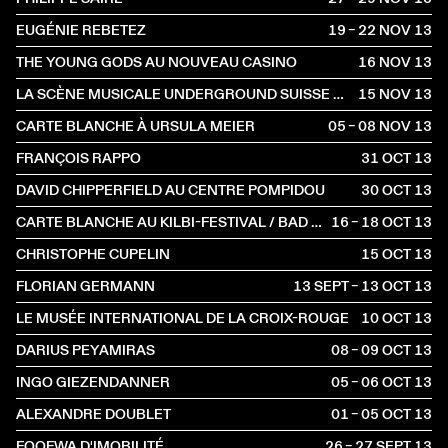
EUGÉNIE REBETEZ
19 – 22 NOV
2013
THE YOUNG GODS AU NOUVEAU CASINO
16 NOV
2013
LA SCÈNE MUSICALE UNDERGROUND SUISSE 80'S
15 NOV
2013
CARTE BLANCHE À URSULA MEIER
05 – 08 NOV
2013
FRANÇOIS RAPPO
31 OCT
2013
DAVID CHIPPERFIELD AU CENTRE POMPIDOU
30 OCT
2013
CARTE BLANCHE AU KILBI-FESTIVAL / BAD BONN
16 – 18 OCT
2013
CHRISTOPHE CUPELIN
15 OCT
2013
FLORIAN GERMANN
13 SEPT – 13 OCT
2013
LE MUSÉE INTERNATIONAL DE LA CROIX-ROUGE
10 OCT
2013
DARIUS PEYAMIRAS
08 – 09 OCT
2013
INGO GIEZENDANNER
05 – 06 OCT
2013
ALEXANDRE DOUBLET
01 – 05 OCT
2013
FOOFWA D'IMOBILITÉ
26 – 27 SEPT
2013