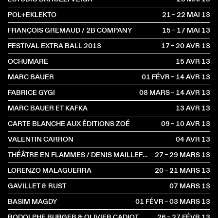
POL+EKLEKTO
21 – 22 MAI
2013
FRANÇOIS GREMAUD / 2B COMPANY
15 – 17 MAI
2013
FESTIVAL EXTRA BALL 2013
17 – 20 AVR
2013
OCHUMARE
15 AVR
2013
MARC BAUER
01 FÉVR – 14 AVR
2013
FABRICE GYGI
08 MARS – 14 AVR
2013
MARC BAUER ET KAFKA
13 AVR
2013
CARTE BLANCHE AUX ÉDITIONS ZOÉ
09 – 10 AVR
2013
VALENTIN CARRON
04 AVR
2013
THÉÂTRE EN FLAMMES / DENIS MAILLEFER
27 – 29 MARS
2013
LORENZO MALAGUERRA
20 – 21 MARS
2013
GAVILLET & RUST
07 MARS
2013
BASIM MAGDY
01 FÉVR – 03 MARS
2013
RODOLPHE BURGER & OLIVIER CADIOT
26 – 27 FÉVR
2013