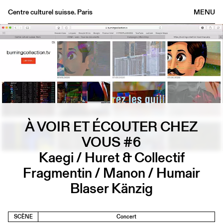
Centre culturel suisse. Paris
MENU
Agenda
Librairie
Buvette
Archives
Médiathèque
Éditions
À VOIR ET ÉCOUTER CHEZ
Informations
VOUS #6
FR
/
EN
Kaegi / Huret & Collectif
Fragmentin / Manon / Humair
Blaser Känzig
SCÈNE
Concert