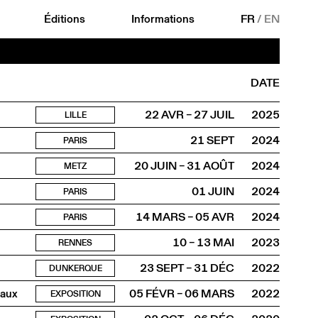
Éditions
Informations
FR
/
EN
DATE
22 AVR – 27 JUIL
2025
LILLE
21 SEPT
2024
PARIS
20 JUIN – 31 AOÛT
2024
METZ
01 JUIN
2024
PARIS
14 MARS – 05 AVR
2024
PARIS
10 – 13 MAI
2023
RENNES
23 SEPT – 31 DÉC
2022
DUNKERQUE
vaux
05 FÉVR – 06 MARS
2022
EXPOSITION