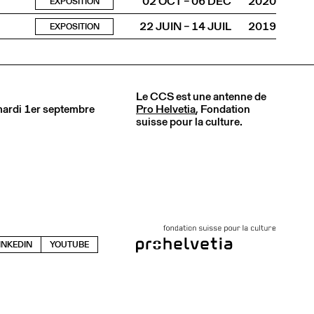
02 OCT – 06 DÉC
2020
EXPOSITION
22 JUIN – 14 JUIL
2019
EXPOSITION
Le CCS est une antenne de
 mardi 1er septembre
Pro Helvetia
, Fondation
suisse pour la culture.
INKEDIN
YOUTUBE