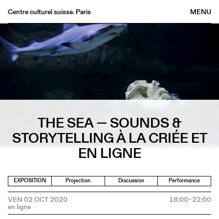
Centre culturel suisse. Paris
MENU
Agenda
Librairie
Buvette
Archives
Médiathèque
Éditions
THE SEA — SOUNDS &
Informations
STORYTELLING À LA CRIÉE ET
FR
/
EN
EN LIGNE
EXPOSITION
Projection
Discussion
Performance
VEN 02 OCT 2020
18:00–22:00