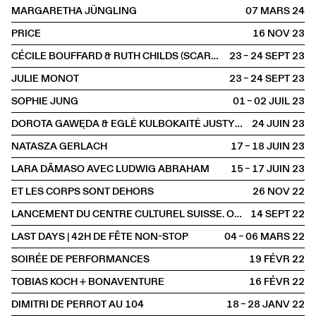
MARGARETHA JÜNGLING
07 MARS
2024
PRICE
16 NOV
2023
CÉCILE BOUFFARD & RUTH CHILDS (SCARLETT'S)
23 – 24 SEPT
2023
JULIE MONOT
23 – 24 SEPT
2023
SOPHIE JUNG
01 – 02 JUIL
2023
DOROTA GAWĘDA & EGLĖ KULBOKAITĖ JUSTYNA CHABEREK ET OSKAR PAWEŁKO
24 JUIN
2023
NATASZA GERLACH
17 – 18 JUIN
2023
LARA DÂMASO AVEC LUDWIG ABRAHAM
15 – 17 JUIN
2023
ET LES CORPS SONT DEHORS
26 NOV
2022
LANCEMENT DU CENTRE CULTUREL SUISSE. ON TOUR
14 SEPT
2022
LAST DAYS | 42H DE FÊTE NON-STOP
04 – 06 MARS
2022
SOIRÉE DE PERFORMANCES
19 FÉVR
2022
TOBIAS KOCH + BONAVENTURE
16 FÉVR
2022
DIMITRI DE PERROT AU 104
18 – 28 JANV
2022