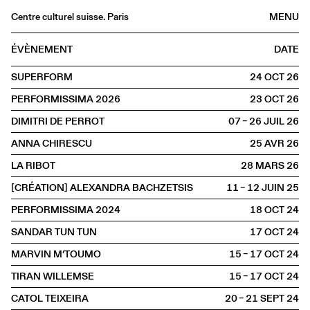
Centre culturel suisse. Paris
MENU
Agenda
ÉVÈNEMENT
DATE
Librairie
SUPERFORM
24 OCT
2026
Buvette
PERFORMISSIMA 2026
23 OCT
2026
Archives
DIMITRI DE PERROT
07 – 26 JUIL
2026
Médiathèque
ANNA CHIRESCU
25 AVR
2026
Éditions
LA RIBOT
28 MARS
2026
Informations
[CRÉATION] ALEXANDRA BACHZETSIS
11 – 12 JUIN
2025
FR
/
EN
PERFORMISSIMA 2024
18 OCT
2024
SCÈNE
Arts visuels
SANDAR TUN TUN
17 OCT
2024
MARVIN M’TOUMO
15 – 17 OCT
2024
TIRAN WILLEMSE
15 – 17 OCT
2024
CATOL TEIXEIRA
20 – 21 SEPT
2024