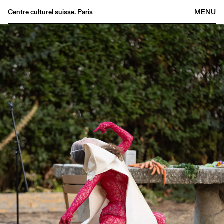
Centre culturel suisse. Paris
MENU
Agenda
Librairie
Buvette
Archives
Médiathèque
Éditions
Informations
FR
/
EN