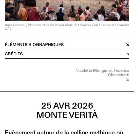
Anna Chirescu, Monte verdura © Daniele Molajoli / Claudia Gori / Emilia de Leonardis
1
/ 5
ÉLÉMENTS BIOGRAPHIQUES
CRÉDITS
Nicoletta Mongini et Federica
Chiocchetti
25 AVR 2026
MONTE VERITÀ
Evènement autour de la colline mythique où