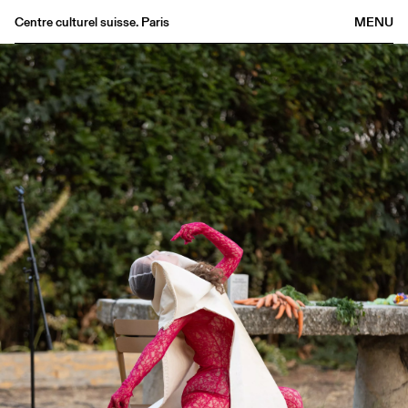
Centre culturel suisse. Paris
MENU
Agenda
Bookshop
Buvette
Archives
Medias
Publications
About
FR
/
EN