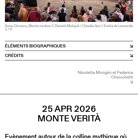
Anna Chirescu, Monte verdura © Daniele Molajoli / Claudia Gori / Emilia de Leonardis
1
/ 5
ÉLÉMENTS BIOGRAPHIQUES
CRÉDITS
Nicoletta Mongini et Federica
Chiocchetti
25 APR 2026
MONTE VERITÀ
Evènement autour de la colline mythique où