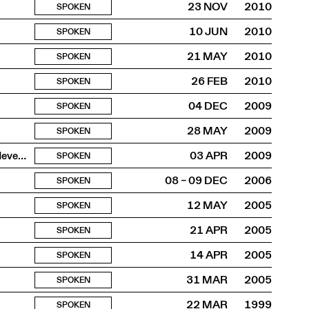
23 NOV
2010
SPOKEN
10 JUN
2010
SPOKEN
21 MAY
2010
SPOKEN
26 FEB
2010
SPOKEN
04 DEC
2009
SPOKEN
28 MAY
2009
SPOKEN
L’effervescence architecturale et urbanistique d’une ville devenue modèle
03 APR
2009
SPOKEN
08 – 09 DEC
2006
SPOKEN
12 MAY
2005
SPOKEN
21 APR
2005
SPOKEN
14 APR
2005
SPOKEN
31 MAR
2005
SPOKEN
22 MAR
1999
SPOKEN