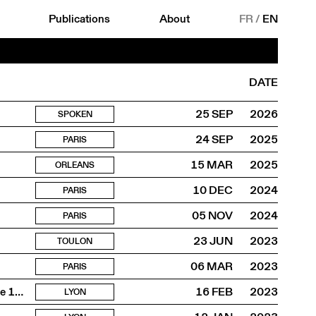
Publications
About
FR
/
EN
DATE
25 SEP
2026
SPOKEN
24 SEP
2025
PARIS
15 MAR
2025
ORLEANS
10 DEC
2024
PARIS
05 NOV
2024
PARIS
23 JUN
2023
TOULON
06 MAR
2023
PARIS
Pensées constructives, architecture suisse contemporaine 1980-2000
16 FEB
2023
LYON