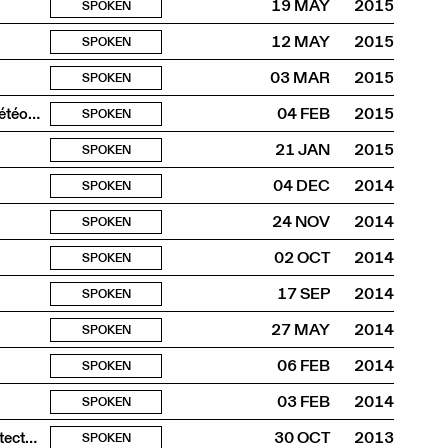
19 MAY
2015
SPOKEN
12 MAY
2015
SPOKEN
03 MAR
2015
SPOKEN
Atmosphères construites, l’architecture comme design météorologique
04 FEB
2015
SPOKEN
21 JAN
2015
SPOKEN
04 DEC
2014
SPOKEN
24 NOV
2014
SPOKEN
02 OCT
2014
SPOKEN
17 SEP
2014
SPOKEN
27 MAY
2014
SPOKEN
06 FEB
2014
SPOKEN
03 FEB
2014
SPOKEN
4e conférence du cycle Musées suisses / Nouvelles architectures
30 OCT
2013
SPOKEN