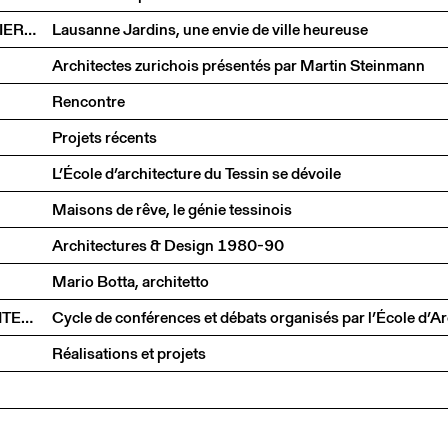
LORETTE COEN, YVETTE JAGGI, GILLES CLÉMENT, PIERRE-FRANÇOIS MOURIER
Lausanne Jardins, une envie de ville heureuse
Architectes zurichois présentés par Martin Steinmann
Rencontre
Projets récents
L’École d’architecture du Tessin se dévoile
Maisons de rêve, le génie tessinois
Architectures & Design 1980-90
Mario Botta, architetto
FILIATIONS ET PRATIQUES DE L'ARCHITECTURE CONTEMPORAINE EN SUISSE
Réalisations et projets