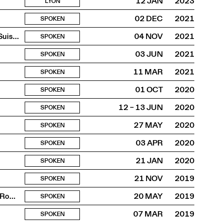
12 JAN
2023
LYON
02 DEC
2021
SPOKEN
oræ – Experiences on the Border : projet pour le Pavillon Suisse 2021
04 NOV
2021
SPOKEN
03 JUN
2021
SPOKEN
11 MAR
2021
SPOKEN
01 OCT
2020
SPOKEN
12 – 13 JUN
2020
SPOKEN
27 MAY
2020
SPOKEN
03 APR
2020
SPOKEN
21 JAN
2020
SPOKEN
21 NOV
2019
SPOKEN
Rencontre avec Martin Chramosta, Jean-Louis Cohen et Romy Golan
20 MAY
2019
SPOKEN
07 MAR
2019
SPOKEN