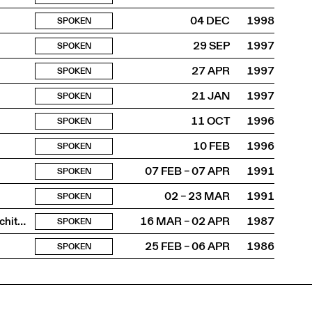
04 DEC
1998
SPOKEN
29 SEP
1997
SPOKEN
27 APR
1997
SPOKEN
21 JAN
1997
SPOKEN
11 OCT
1996
SPOKEN
10 FEB
1996
SPOKEN
07 FEB – 07 APR
1991
SPOKEN
02 – 23 MAR
1991
SPOKEN
Cycle de conférences et débats organisés par l’École d’Architecture de Paris La Défense
16 MAR – 02 APR
1987
SPOKEN
25 FEB – 06 APR
1986
SPOKEN