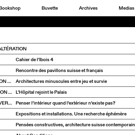
Bookshop
Buvette
Archives
Medias
ALTÉRATION
Cahier de l’Ibois 4
Rencontre des pavillons suisse et français
NICKISCH WALDER ARCHITEKTEN EN CONVERSATION AVEC OLIVIA FUNES LASTRA
Architectures minuscules entre jeu et survie
STAUFER & HASLER ARCHITEKTEN EN CONVERSATION AVEC BENOÎT PIÉRON
L’Hôpital rejoint le Palais
ANDREAS VOGLER ET EMANUELE COCCIA EN CONVERSATION AVEC CHARLOTTE POUPON
Penser l’intérieur quand l’extérieur n’existe pas?
Expositions et installations. Une recherche éphémère