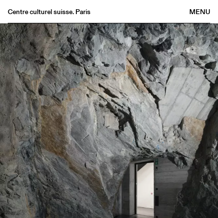
Centre culturel suisse. Paris
MENU
Agenda
Bookshop
Buvette
Archives
Medias
Publications
About
FR
/
EN