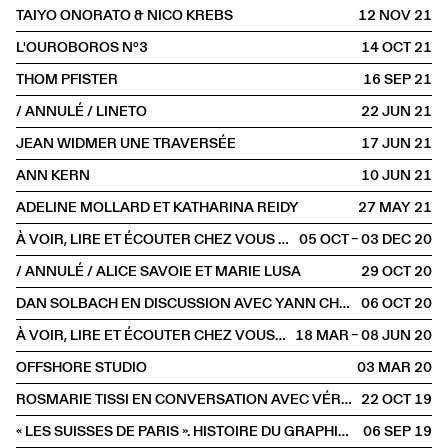
TAIYO ONORATO & NICO KREBS
12 NOV
2021
L'OUROBOROS N°3
14 OCT
2021
THOM PFISTER
16 SEP
2021
/ ANNULÉ / LINETO
22 JUN
2021
JEAN WIDMER UNE TRAVERSÉE
17 JUN
2021
ANN KERN
10 JUN
2021
ADELINE MOLLARD ET KATHARINA REIDY
27 MAY
2021
À VOIR, LIRE ET ÉCOUTER CHEZ VOUS #8
05 OCT – 03 DEC
2020
/ ANNULÉ / ALICE SAVOIE ET MARIE LUSA
29 OCT
2020
DAN SOLBACH EN DISCUSSION AVEC YANN CHATEIGNÉ
06 OCT
2020
À VOIR, LIRE ET ÉCOUTER CHEZ VOUS #3
18 MAR – 08 JUN
2020
OFFSHORE STUDIO
03 MAR
2020
ROSMARIE TISSI EN CONVERSATION AVEC VÉRONIQUE MARRIER
22 OCT
2019
« LES SUISSES DE PARIS ». HISTOIRE DU GRAPHISME SUISSE À PARIS
06 SEP
2019