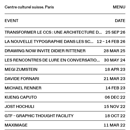
Centre culturel suisse. Paris
MENU
Agenda
EVENT
DATE
Bookshop
TRANSFORMER LE CCS : UNE ARCHITECTURE DE L'ALTÉRATION
25 SEP
2026
Buvette
LA NOUVELLE TYPOGRAPHIE DANS LES SCÈNES FRANCOPHONES : INCIDENCES ET RÉSISTANCES
12 – 14 FEB
2026
Archives
DRAWING NOW INVITE DIDIER RITTENER
28 MAR
2025
Medias
LES RENCONTRES DE LURE EN CONVERSATION AVEC ROSMARIE TISSI
30 MAY
2024
Publications
MEGI ZUMSTEIN
18 APR
2023
About
DAVIDE FORNARI
21 MAR
2023
FR
/
EN
MICHAEL RENNER
14 FEB
2023
SPOKEN
Graphic design
KUENG CAPUTO
06 DEC
2022
JOST HOCHULI
15 NOV
2022
GTF - GRAPHIC THOUGHT FACILITY
18 OCT
2022
MAXIMAGE
11 MAR
2022