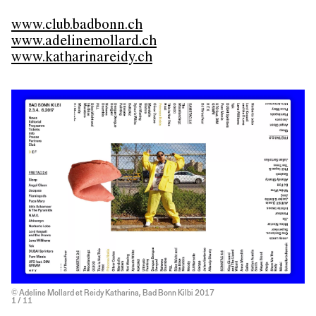
www.club.badbonn.ch
www.adelinemollard.ch
www.katharinareidy.ch
© Adeline Mollard et Reidy Katharina, Bad Bonn Kilbi 2017
1
/ 11