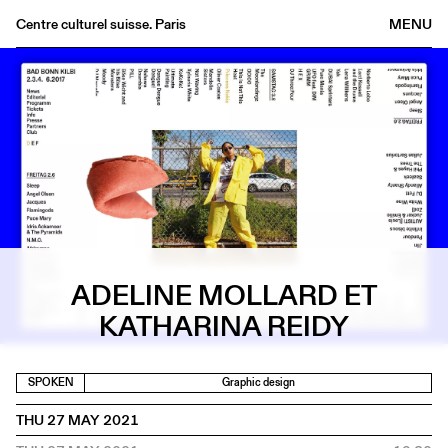
Centre culturel suisse. Paris
MENU
Agenda
Bookshop
Buvette
Archives
Medias
Publications
About
ADELINE MOLLARD ET
FR
/
EN
KATHARINA REIDY
SPOKEN
Graphic design
THU 27 MAY 2021