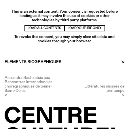
This is an external content. Your consent is requested before
loading as it may involve the use of cookies or other
technologies by third party platforms.
LOAD ALL CONTENTS
LOAD YOUTUBE ONLY
To revoke this consent, you may simply clear site data and
cookies through your browser.
ÉLÉMENTS BIOGRAPHIQUES
Alexandra Bachzetsis aux
Rencontres internationales
chorégraphiques de Seine-
Littératures suisses de
Saint-Denis
printemps