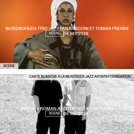
WORDSOFAZIA TRIO + STEFAN RUSCONI ET TOBIAS PREISIG
04 SEP
2026
SCENE
SCENE
CARTE BLANCHE À LA MONTREUX JAZZ ARTISTS FOUNDATION
BRUCE + ROMAN AND THE HOT 4 + MORTÒRI
05 SEP
2026
SCENE