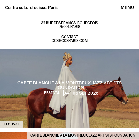
Centre culturel suisse. Paris
MENU
Agenda
32 RUE DES FRANCS-BOURGEOIS
75003 PARIS
Bookshop
CONTACT
Buvette
CCS@CCSPARIS.COM
Archives
Medias
Publications
About
CARTE BLANCHE À LA MONTREUX JAZZ ARTISTS
FOUNDATION
FR
/
EN
04 – 06 SEP
2026
FESTIVAL
FESTIVAL
CARTE BLANCHE À LA MONTREUX JAZZ ARTISTS FOUNDATION