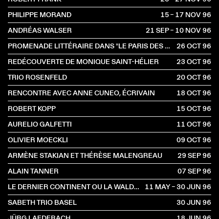
PHILIPPE MORAND
15 – 17 NOV
1996
ANDRÉAS WALSER
21 SEP – 10 NOV
1996
PROMENADE LITTÉRAIRE DANS "LE PARIS DES SUISSES"
26 OCT
1996
REDÉCOUVERTE DE MONIQUE SAINT-HÉLIER
23 OCT
1996
TRIO ROSENFELD
20 OCT
1996
RENCONTRE AVEC ANNE CUNEO, ÉCRIVAIN
18 OCT
1996
ROBERT KOPP
15 OCT
1996
AURELIO GALFETTI
11 OCT
1996
OLIVIER MOECKLI
09 OCT
1996
ARMÈNE STAKIAN ET THÉRÈSE MALENGREAU
29 SEP
1996
ALAIN TANNER
07 SEP
1996
LE DERNIER CONTINENT OU LA WALDAU, ASILE DE L'ART
11 MAY – 30 JUN
1996
SABETH TRIO BASEL
30 JUN
1996
JÜRG LAEDERACH
18 JUN
1996