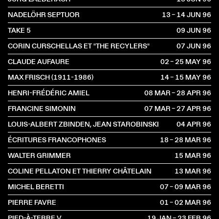
NADELÖHR SEPTUOR
13 – 14 JUN
1996
TAKE 5
09 JUN
1996
CORIN CURSCHELLAS ET "THE RECYLERS"
07 JUN
1996
CLAUDE AUFAURE
02 – 25 MAY
1996
MAX FRISCH (1911-1986)
14 – 15 MAY
1996
HENRI-FRÉDÉRIC AMIEL
08 MAR – 28 APR
1996
FRANCINE SIMONIN
07 MAR – 27 APR
1996
LOUIS-ALBERT ZBINDEN, JEAN STAROBINSKI
04 APR
1996
ÉCRITURES FRANCOPHONES
18 – 28 MAR
1996
WALTER GRIMMER
15 MAR
1996
COLINE PELLATON ET THIERRY CHÂTELAIN
13 MAR
1996
MICHEL BERETTI
07 – 09 MAR
1996
PIERRE FAVRE
01 – 02 MAR
1996
PIED-À-TERRE V
19 JAN – 23 FEB
1996