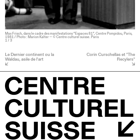
Max Frisch, dans le cadre des manifestations “Espaces 81”, Centre Pompidou, Paris,
1981 / Photo : Marion Kalter — © Centre culturel suisse. Paris
1
/ 3
Le Dernier continent ou la
Corin Curschellas et "The
Waldau, asile de l'art
Recylers"