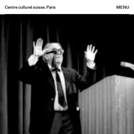
Centre culturel suisse. Paris
MENU
Agenda
Bookshop
Buvette
Archives
Medias
Publications
About
FR
/
EN