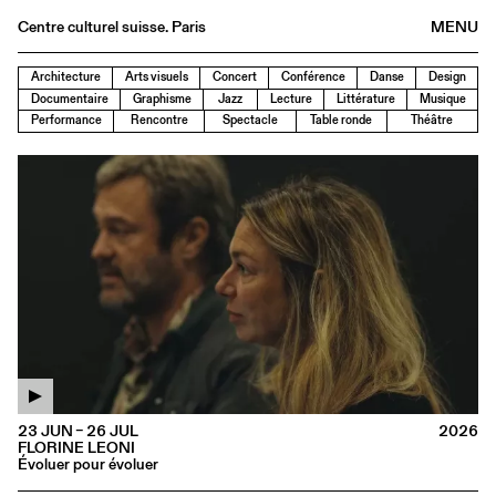
Centre culturel suisse. Paris
MENU
Agenda
Architecture
Arts visuels
Concert
Conférence
Danse
Design
Documentaire
Graphisme
Jazz
Lecture
Littérature
Musique
Bookshop
Performance
Rencontre
Spectacle
Table ronde
Théâtre
Buvette
Archives
Medias
Publications
About
FR
/
EN
23 JUN – 26 JUL
2026
FLORINE LEONI
Évoluer pour évoluer