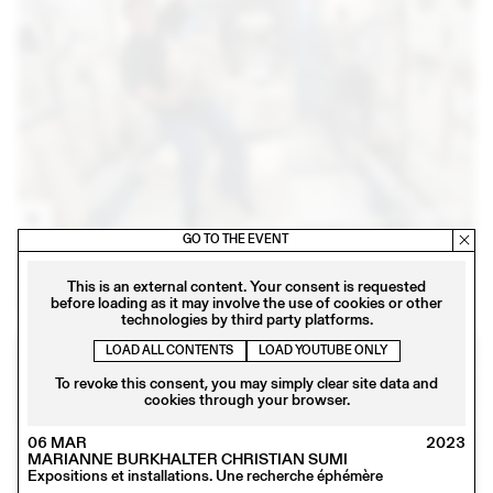
GO TO THE EVENT
23 JUN
2023
ANDREAS VOGLER ET EMANUELE COCCIA EN
CONVERSATION AVEC CHARLOTTE POUPON
This is an external content. Your consent is requested
Penser l’intérieur quand l’extérieur n’existe pas?
before loading as it may involve the use of cookies or other
technologies by third party platforms.
LOAD ALL CONTENTS
LOAD YOUTUBE ONLY
To revoke this consent, you may simply clear site data and
cookies through your browser.
06 MAR
2023
MARIANNE BURKHALTER CHRISTIAN SUMI
Expositions et installations. Une recherche éphémère