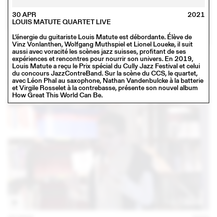
30 APR
2021
LOUIS MATUTE QUARTET LIVE
L’énergie du guitariste Louis Matute est débordante. Élève de
Vinz Vonlanthen, Wolfgang Muthspiel et Lionel Loueke, il suit
aussi avec voracité les scènes jazz suisses, profitant de ses
16 – 17 MAY
2023
expériences et rencontres pour nourrir son univers. En 2019,
AQUATIC DEVOLUTIONS: A BIO-FOOD DINNER IN
Louis Matute a reçu le Prix spécial du Cully Jazz Festival et celui
CONTRAPUNTAL SPECULATIONS
du concours JazzContreBand. Sur la scène du CCS, le quartet,
Un dîner performance conçu par Maya Minder & Groupe TETI
avec Léon Phal au saxophone, Nathan Vandenbulcke à la batterie
(Gabriel Gee & Anne-Laure Franchette)
et Virgile Rosselet à la contrebasse, présente son nouvel album
How Great This World Can Be.