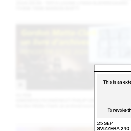
2024.09.06 - TATI X LOUISE LYNGH BJERREGAARD
(THINK TANK MAISON SHIFT)
This is an ext
01 FEB
202
GWENDOLYN OWENS ET PHILIP URSPRUNG
Gordon Matta-Clark: an archival sourcebook
To revoke t
25 SEP
SVIZZERA 240