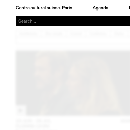
Centre culturel suisse. Paris
Agenda
Architecture
Arts visuels
Concert
Conférence
Danse
23 JUN – 26 JUL
202
FLORINE LEONI