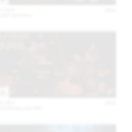
15 NOV
2022
JOST HOCHULI
01 DEC
2021
COLIN VALLON TRIO