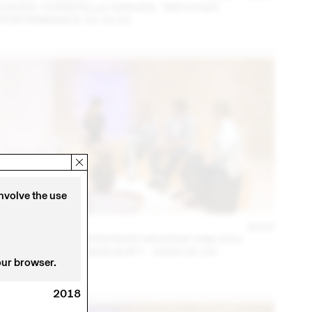
DAVIDE-CHRISTELLE SANVEE, *MECCNA*,
PERFORMANCE 23.10.23
involve the use
14 – 16 SEP
2023
NINA JAUN & DIMITRI REIST INVITENT KIM HOU
(THINK TANK MAISON SHIFT - 2023.09.15)
our browser.
2018