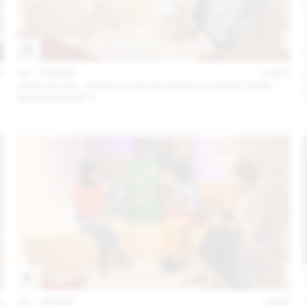
4
04 – 08 SEP
2024
2024.09.06 - REMO X AZUR WORLD (THINK TANK
MAISON SHIFT)
4
04 – 08 SEP
2024