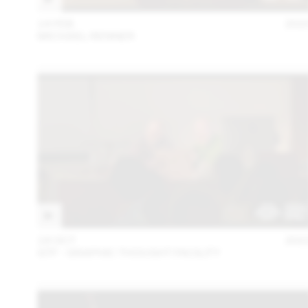
14 FEB
202
MICHAEL RENNER
18 OCT
202
GTF - GRAPHIC THOUGHT FACILITY