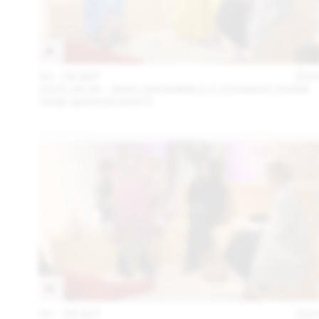
04 – 08 SEP
202
2024.09.06 - GINA GRÜNWALD X ZOUBIDA (THINK
TANK MAISON SHIFT)
04 – 08 SEP
202