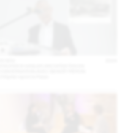
05 NOV
2024
STAUFER & HASLER ARCHITEKTEN EN
CONVERSATION AVEC BENOÎT PIÉRON
L’Hôpital rejoint le Palais