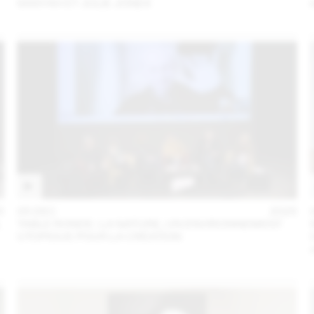
SANYAH ET JULIE JONES
5
05 DEC
2025
L
TABLE RONDE : LA NATURE, UN ENVIRONNEMENT
UTOPIQUE POUR LA CRÉATION