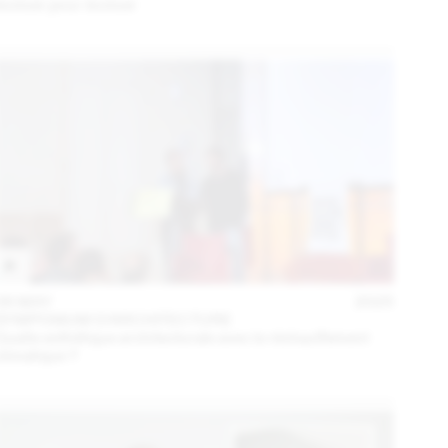
évoluer pour évoluer
06 MAY
2025
SYMPOSIUM D'ARCHITECTURE
Quelle esthétique architecturale avec le réchauffement
climatique ?