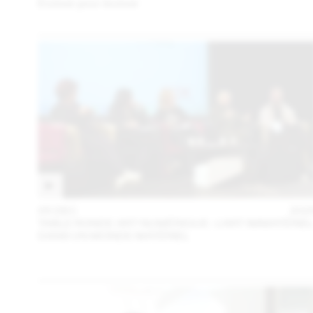
Évoluer pour évoluer
05 DEC
202
TABLE RONDE ART NUMÉRIQUE : L’ART IMMATÉRIE
DANS UN MONDE MATÉRIEL