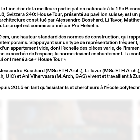
 Lion d’or de la meilleure participation nationale à la 16e Bienna
8, Svizzera 240: House Tour, présenté au pavillon suisse, est un 
architecture constitué par Alessandro Bosshard, Li Tavor, Matth
a. Le projet est commissionné par Pro Helvetia.
cm, une hauteur standard des normes de construction, qui rappe
ontemporains. S’appuyant sur un type de représentation fréquent, l
 d’un appartement vide, dont l’échelle des pièces varie, de l’immens
on exacerbée de l’espace, la norme devient enchantement. La con
ui ont mené à ce « House Tour ».
 Alessandro Bosshard (MSc ETH Arch.), Li Tavor (MSc ETH Arch.)
3
14 – 16 SEP
2023
, UIC) et Ani Vihervaara (M.Arch, BAS) vivent et travaillent à Zur
C
LARMA STUDIO EN CONVERSATION AVEC
EMMANUELLE KHANH (THINK TANK MAISON SHIFT)
depuis 2015 en tant qu’assistants et chercheurs à l’École polytech