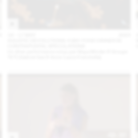
3
16 – 17 MAY
2023
AQUATIC DEVOLUTIONS: A BIO-FOOD DINNER IN
CONTRAPUNTAL SPECULATIONS
Un dîner performance conçu par Maya Minder & Groupe
TETI (Gabriel Gee & Anne-Laure Franchette)