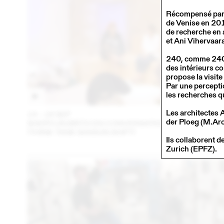
Récompensé par le
de Venise en 201
de recherche en 
et Ani Vihervaar
240, comme 240 
des intérieurs c
propose la visite
Par une percepti
les recherches q
Les architectes
14 – 16 SEP
202
der Ploeg (M.Arch
SHERYLIN BIRTH EN CONVERSATION AVEC EN VRA
(THINK TANK MAISON SHIFT)
Ils collaborent 
Zurich (EPFZ).