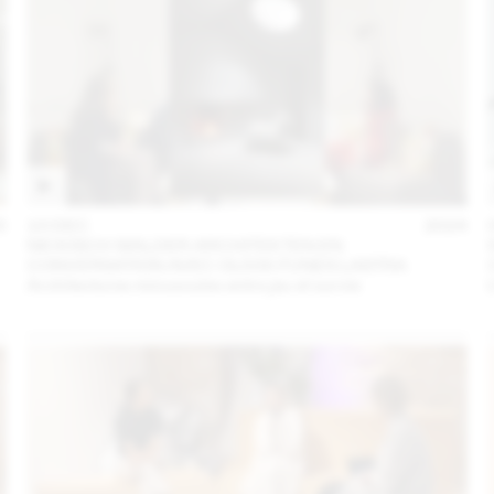
5
10 DEC
2024
NICKISCH WALDER ARCHITEKTEN EN
CONVERSATION AVEC OLIVIA FUNES LASTRA
Architectures minuscules entre jeu et survie