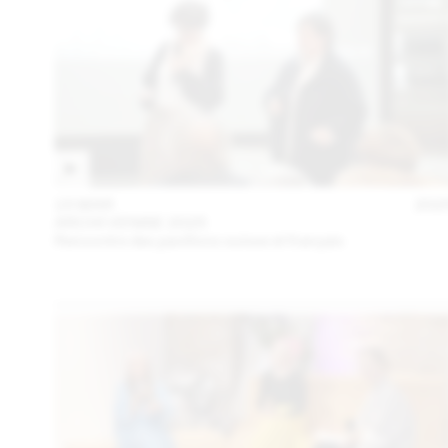
15 MAR
202
ARCHI VENISE 2025
Rencontre des pavillons suisse et français