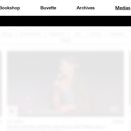
Bookshop
Buvette
Archives
Medias
Design
Documentaire
Graphisme
Jazz
Lecture
Littérature
Théâtre
6
07 APR
2026
RENCONTRE ENTRE AKOSUA VIKTORIA ADU-