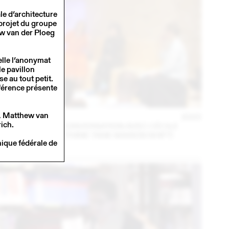
le d’architecture
projet du groupe
ew van der Ploeg
lle l’anonymat
e pavillon
e au tout petit.
férence présente
, Matthew van
14 – 16 SEP
2023
ich.
MARA DANZ EN CONVERSATION AVEC CÉCILE
FEILCHENFELDT (THINK TANK MAISON SHIFT)
nique fédérale de