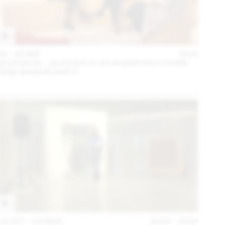
04 – 08 SEP
2024
2024.09.06 - JG STUDIO X JULIA BARTSCH (THINK
TANK MAISON SHIFT)
14 OCT – 03 MAR
2023 – 2024