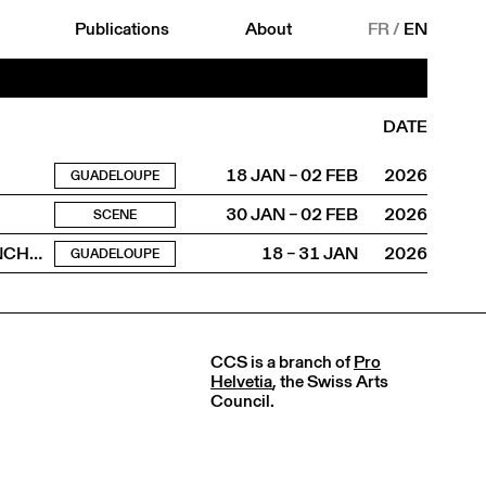
Publications
About
FR
/
EN
DATE
18 JAN – 02 FEB
2026
GUADELOUPE
30 JAN – 02 FEB
2026
SCENE
La Grosse Plateforme, la horde dans les pavés et les OUINCH OUINCH
18 – 31 JAN
2026
GUADELOUPE
CCS is a branch of
Pro
Helvetia
, the Swiss Arts
Council.