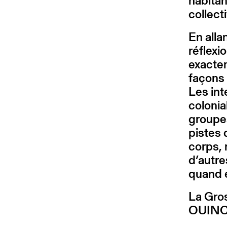
habitan
collect
En alla
réflexi
exactem
façons 
Les inte
colonia
groupe
pistes
corps, 
d’autre
quand e
La Gros
OUIN