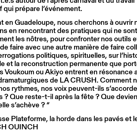
t.e.s autour de l’après carnaval et du travail
if qui prépare l’événement.
nt en Guadeloupe, nous cherchons à ouvrir 
ons en rencontrant des pratiques qui ne son
ent les nôtres, pour confronter nos outils e
de faire avec une autre manière de faire coll
rrogations politiques, spirituelles, sur l’hist
le et la reconstruction permanente que port
s Voukoum ou Akiyo entrent en résonance a
 dramaturgiques de LA CRUSH. Comment 
nos rythmes, nos voix peuvent-ils s’accorde
s ? Que reste-t-il après la fête ? Que devient
lle s’achève ? “
se Plateforme, la horde dans les pavés et l
CH OUINCH