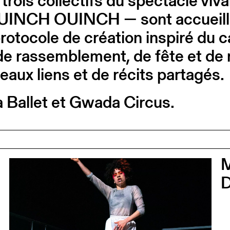
e, trois collectifs du spectacle v
 OUINCH OUINCH — sont accueilli
protocole de création inspiré du c
e rassemblement, de fête et de
eaux liens et de récits partagés.
a Ballet et Gwada Circus.