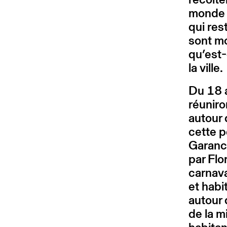
monde r
qui res
sont mo
qu’est-
la ville.
Du 18 
réunir
autour 
cette p
Garanc
par Flo
carnava
et habi
autour 
de la m