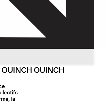
t les OUINCH OUINCH
ce
ollectifs
rme, la