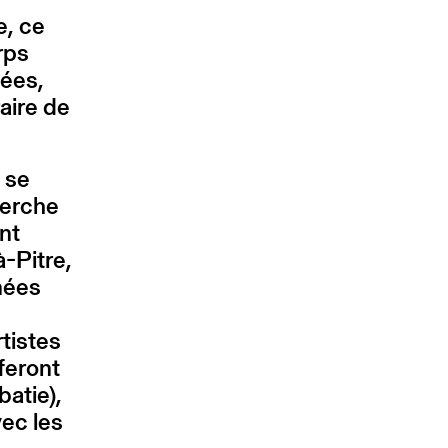
e, ce
rps
lées,
aire de
 se
herche
ant
-Pitre,
nées
tistes
feront
batie),
vec les