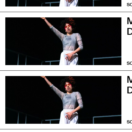
S
5
S
S