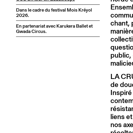
Ensemb
Dans le cadre du festival Mois Kréyol
commun,
2026.
chant, 
En partenariat avec Karukera Ballet et
manière
Gwada Circus.
collect
questio
public,
malicie
LA CRUS
de dou
Inspiré
contem
résist
liens e
nos ax
récolte