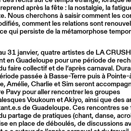
eprend après la fête : la nostalgie, la fatigu
te. Nous cherchons à saisir comment les co
difiés, comment les relations sont renouve
ce qui persiste de la métamorphose tempor
au 31 janvier, quatre artistes de LA CRUSH
ont en Guadeloupe pour une période de rec
du faire collectif et de l’après carnaval. Dur
ériode passée à Basse-Terre puis à Pointe-à
e, Amélie, Charlie et Sim seront accompag
re Pavy pour aller rencontrer les groupes
lesques Voukoum et Akiyo, ainsi que des ar
tant.e.s de Guadeloupe. Ces rencontres se 
du partage de pratiques (chant, danse, acro
ise en place de déboulés, de discussions a