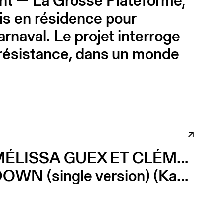
ivant — La Grosse Plateforme,
s en résidence pour
arnaval. Le projet interroge
 résistance, dans un monde
MÉLISSA GUEX ET CLÉMENT GRIN
DOWN (single version) (Karukera Ballet)