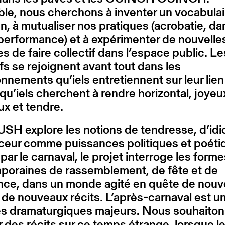
le, nous cherchons à inventer un vocabulai
 à mutualiser nos pratiques (acrobatie, da
performance) et à expérimenter de nouvelle
s de faire collectif dans l’espace public. Le
ifs se rejoignent avant tout dans les
nnements qu’iels entretiennent sur leur lien
 qu’iels cherchent à rendre horizontal, joyeu
ux et tendre.
H explore les notions de tendresse, d’idio
ceur comme puissances politiques et poéti
 par le carnaval, le projet interroge les form
poraines de rassemblement, de fête et de
ance, dans un monde agité en quête de nou
t de nouveaux récits. L’après-carnaval est u
es dramaturgiques majeurs. Nous souhaiton
r des récits sur ce temps étrange, lorsque l