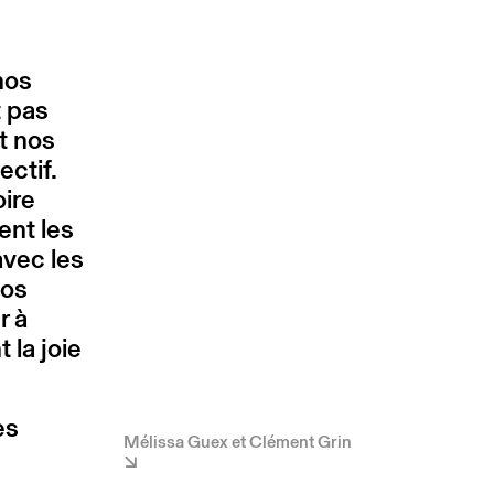
nos
t pas
t nos
ectif.
oire
ent les
vec les
nos
r à
 la joie
es
Mélissa Guex et Clément Grin