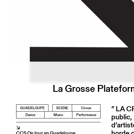
La Grosse Platefor
” LA C
GUADELOUPE
SCENE
Circus
public, 
Dance
Music
Performance
d’artis
↘
horde 
CCS On tour en Guadeloupe