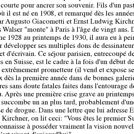
 courte pour ancrer son souvenir. Fils d'un pas
où il est né en 1908, et remarqué dès les année
ar Augusto Giacometti et Ernst Ludwig Kirchn
 Walser "monte" à Paris à l'âge de vingt ans. 
ne 1928 au printemps de 1930, il aura eu à pe
r développer ses multiples dons de dessinateur
et d'écrivain. Ce séjour parisien, entrecoupé d
 en Suisse, est le cadre à la fois d'un début d
e extrêmement prometteur (il vend et expose s
x dès la première année dans de bonnes galerie
res sans doute fatales faites dans l'entourage d
. Après une première crise grave au printemp
l succombe un an plus tard, probablement d'un
e de drogue. Dans une lettre que lui adresse E
Kirchner, on lit ceci: "Vous êtes le premier S
connaisse à posséder vraiment la vision nouvel