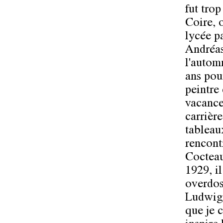
fut trop
Coire, 
lycée p
Andréas
l'autom
ans pou
peintre 
vacances
carrièr
tableau
rencont
Cocteau
1929, i
overdos
Ludwig 
que je 