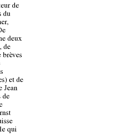
teur de
s du
er,
De
ine deux
, de
e brèves
e
es
s) et de
e Jean
s de
e
rnst
uisse
le qui