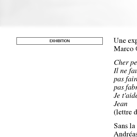
Une exp
EXHIBITION
Marco O
Cher pe
Il ne fa
pas fair
pas fabr
Je t'aid
Jean
(lettre
Sans la
Andréas