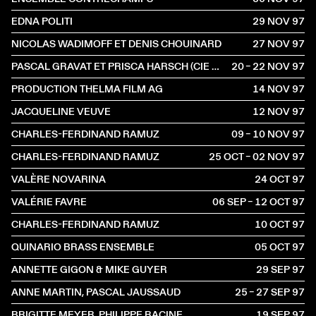
EDNA POLITI
29 NOV
1997
NICOLAS WADIMOFF ET DENIS CHOUINARD
27 NOV
1997
PASCAL GRAVAT ET PRISCA HARSCH (CIE QUIVALA)
20 – 22 NOV
1997
PRODUCTION THELMA FILM AG
14 NOV
1997
JACQUELINE VEUVE
12 NOV
1997
CHARLES-FERDINAND RAMUZ
09 – 10 NOV
1997
CHARLES-FERDINAND RAMUZ
25 OCT – 02 NOV
1997
VALÈRE NOVARINA
24 OCT
1997
VALÉRIE FAVRE
06 SEP – 12 OCT
1997
CHARLES-FERDINAND RAMUZ
10 OCT
1997
QUINARIO BRASS ENSEMBLE
05 OCT
1997
ANNETTE GIGON & MIKE GUYER
29 SEP
1997
ANNE MARTIN, PASCAL JAUSSAUD
25 – 27 SEP
1997
BRIGITTE MEYER, PHILIPPE RACINE
19 SEP
1997