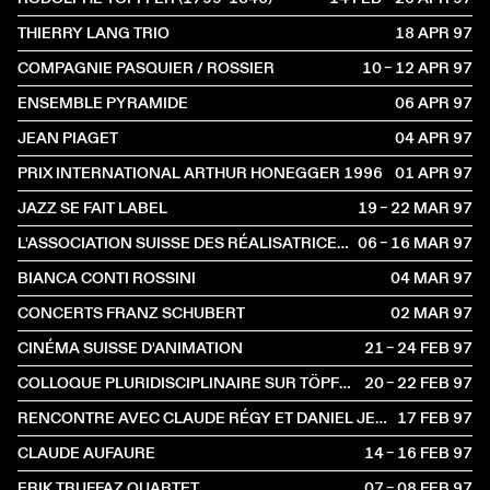
THIERRY LANG TRIO
18 APR
1997
COMPAGNIE PASQUIER / ROSSIER
10 – 12 APR
1997
ENSEMBLE PYRAMIDE
06 APR
1997
JEAN PIAGET
04 APR
1997
PRIX INTERNATIONAL ARTHUR HONEGGER 1996
01 APR
1997
JAZZ SE FAIT LABEL
19 – 22 MAR
1997
L'ASSOCIATION SUISSE DES RÉALISATRICES ET DES RÉALISATEURS DE FILMS
06 – 16 MAR
1997
BIANCA CONTI ROSSINI
04 MAR
1997
CONCERTS FRANZ SCHUBERT
02 MAR
1997
CINÉMA SUISSE D'ANIMATION
21 – 24 FEB
1997
COLLOQUE PLURIDISCIPLINAIRE SUR TÖPFFER
20 – 22 FEB
1997
RENCONTRE AVEC CLAUDE RÉGY ET DANIEL JEANNETEAU
17 FEB
1997
CLAUDE AUFAURE
14 – 16 FEB
1997
ERIK TRUFFAZ QUARTET
07 – 08 FEB
1997