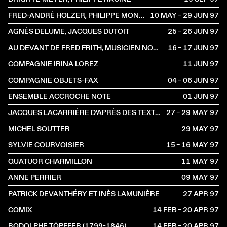
FRED-ANDRÉ HOLZER, PHILIPPE MONOD, LOUL SCHOPFER
10 MAY – 29 JUN
1997
AGNÈS DELUME, JACQUES DUTOIT
25 – 26 JUN
1997
AU DEVANT DE FRED FRITH, MUSICIEN NOMADE
16 – 17 JUN
1997
COMPAGNIE IRINA LOREZ
11 JUN
1997
COMPAGNIE OBJETS-FAX
04 – 06 JUN
1997
ENSEMBLE ACCROCHE NOTE
01 JUN
1997
JACQUES LACARRIÈRE D'APRÈS DES TEXTES DE GUSTAVE ROUD
27 – 29 MAY
1997
MICHEL SOUTTER
29 MAY
1997
SYLVIE COURVOISIER
15 – 16 MAY
1997
QUATUOR CHARMILLON
11 MAY
1997
ANNE PERRIER
09 MAY
1997
PATRICK DEVANTHÉRY ET INÈS LAMUNIÈRE
27 APR
1997
COMIX
14 FEB – 20 APR
1997
RODOLPHE TÖPFFER (1799-1846)
14 FEB – 20 APR
1997