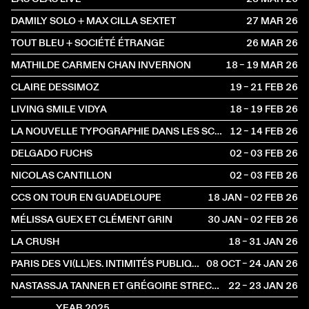
DAMILY SOLO + MAX CILLA SEXTET
27 MAR
2026
TOUT BLEU + SOCIÉTÉ ÉTRANGE
26 MAR
2026
MATHILDE CARMEN CHAN INVERNON
18 – 19 MAR
2026
CLAIRE DESSIMOZ
19 – 21 FEB
2026
LIVING SMILE VIDYA
18 – 19 FEB
2026
LA NOUVELLE TYPOGRAPHIE DANS LES SCÈNES FRANCOPHONES : INCIDENCES ET RÉSISTANCES
12 – 14 FEB
2026
DELGADO FUCHS
02 – 03 FEB
2026
NICOLAS CANTILLON
02 – 03 FEB
2026
CCS ON TOUR EN GUADELOUPE
18 JAN – 02 FEB
2026
MÉLISSA GUEX ET CLÉMENT GRIN
30 JAN – 02 FEB
2026
LA CRUSH
18 – 31 JAN
2026
PARIS DES VI(LL)ES. INTIMITÉS PUBLIQUES
08 OCT – 24 JAN
2026
NASTASSJA TANNER ET GRÉGOIRE STRECKER
22 – 23 JAN
2026
YEAR 2025