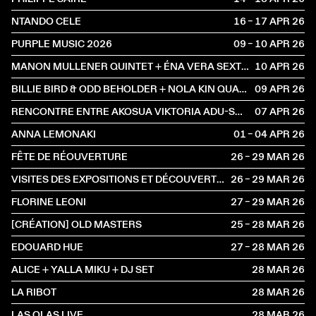
NTANDO CELE
16 – 17 APR
2026
PURPLE MUSIC 2026
09 – 10 APR
2026
MANON MULLENER QUINTET + ÉNA VERA SEXTET
10 APR
2026
BILLIE BIRD & ODD BEHOLDER + NOLA KIN QUARTET
09 APR
2026
RENCONTRE ENTRE AKOSUA VIKTORIA ADU-SANYAH ET JULIE JONES
07 APR
2026
ANNA LEMONAKI
01 – 04 APR
2026
FÊTE DE RÉOUVERTURE
26 – 29 MAR
2026
VISITES DES EXPOSITIONS ET DÉCOUVERTE DU BÂTIMENT
26 – 29 MAR
2026
FLORINE LEONI
27 – 29 MAR
2026
[CRÉATION] OLD MASTERS
25 – 28 MAR
2026
EDOUARD HUE
27 – 28 MAR
2026
ALICE + YALLA MIKU + DJ SET
28 MAR
2026
LA RIBOT
28 MAR
2026
LAS OLAS LIVE
28 MAR
2026