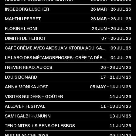
INGEBORG LÜSCHER
26 MAR – 26 JUL
2026
MAI-THU PERRET
26 MAR – 26 JUL
2026
FLORINE LEONI
23 JUN – 26 JUL
2026
DIMITRI DE PERROT
07 – 26 JUL
2026
CAFÉ CRÈME AVEC AKOSUA VIKTORIA ADU-SANYAH ET CLAIRE HOFFMANN
09 JUL
2026
LE LABO DES MÉTAMORPHOSES : CRÉE TA DÉESSE, INVENTE TA CRÉATURE
04 JUL
2026
I NEVER READ, AU CCS
26 – 28 JUN
2026
LOUIS BONARD
17 – 21 JUN
2026
ANNA MONIKA JOST
05 MAY – 14 JUN
2026
VISITES GUIDÉES + GOÛTER
14 JUN
2026
ALLOVER FESTIVAL
11 – 13 JUN
2026
SAMI GALBI + J.NUNN
13 JUN
2026
TENDINITES + SIRENS OF LESBOS
11 JUN
2026
NUIT BLANCHE 2026
06 JUN
2026