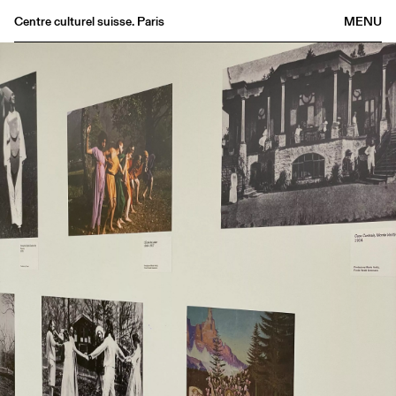
Centre culturel suisse. Paris
MENU
Agenda
Bookshop
Buvette
Archives
Medias
Publications
About
FR
/
EN