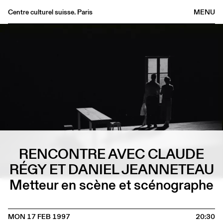
Centre culturel suisse. Paris
MENU
Agenda
Bookshop
Buvette
Archives
Medias
Publications
About
FR
/
EN
RENCONTRE AVEC CLAUDE
RÉGY ET DANIEL JEANNETEAU
Metteur en scène et scénographe
MON 17 FEB 1997
20:30