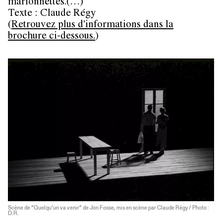
marionnettes.(…)
Texte : Claude Régy
(
Retrouvez plus d'informations dans la
brochure ci-dessous.
)
Scène de “Quelqu’un va venir” de Jon Fosse, mis en scène par Claude Régy / Photo :
D.R.