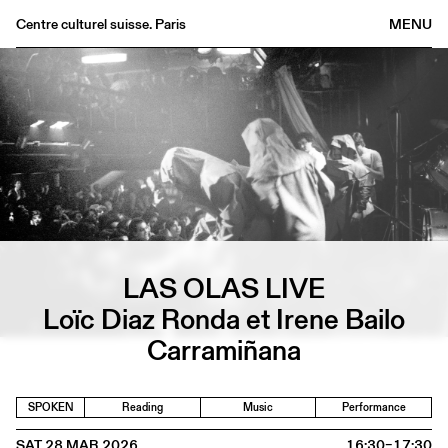
Centre culturel suisse. Paris
MENU
Agenda
Bookshop
Buvette
Archives
Medias
Publications
About
LAS OLAS LIVE
FR
/
EN
Loïc Diaz Ronda et Irene Bailo
Carramiñana
SPOKEN
Reading
Music
Performance
SAT 28 MAR 2026
16:30–17:30