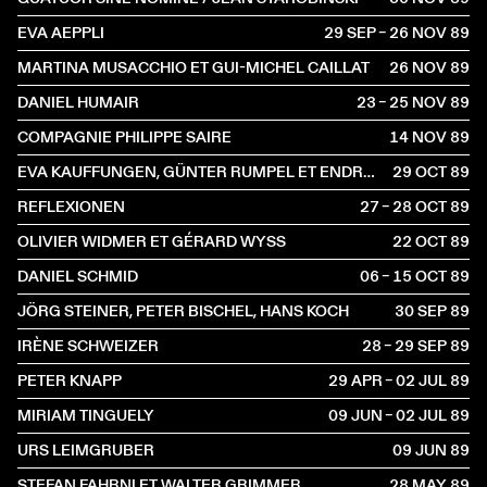
EVA AEPPLI
29 SEP – 26 NOV
1989
MARTINA MUSACCHIO ET GUI-MICHEL CAILLAT
26 NOV
1989
DANIEL HUMAIR
23 – 25 NOV
1989
COMPAGNIE PHILIPPE SAIRE
14 NOV
1989
EVA KAUFFUNGEN, GÜNTER RUMPEL ET ENDRE GURAN
29 OCT
1989
REFLEXIONEN
27 – 28 OCT
1989
OLIVIER WIDMER ET GÉRARD WYSS
22 OCT
1989
DANIEL SCHMID
06 – 15 OCT
1989
JÖRG STEINER, PETER BISCHEL, HANS KOCH
30 SEP
1989
IRÈNE SCHWEIZER
28 – 29 SEP
1989
PETER KNAPP
29 APR – 02 JUL
1989
MIRIAM TINGUELY
09 JUN – 02 JUL
1989
URS LEIMGRUBER
09 JUN
1989
STEFAN FAHRNI ET WALTER GRIMMER
28 MAY
1989