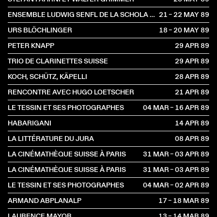
ENSEMBLE LUDWIG SENFL DE LA SCHOLA CANTORUM BASILIENSIS
21 – 22 MAY
1989
URS BLÖCHLINGER
18 – 20 MAY
1989
PETER KNAPP
29 APR
1989
TRIO DE CLARINETTES SUISSE
29 APR
1989
KOCH, SCHÜTZ, KÄPELLI
28 APR
1989
RENCONTRE AVEC HUGO LOETSCHER
21 APR
1989
LE TESSIN ET SES PHOTOGRAPHES
04 MAR – 16 APR
1989
HABARIGANI
14 APR
1989
LA LITTÉRATURE DU JURA
08 APR
1989
LA CINÉMATHÈQUE SUISSE À PARIS
31 MAR – 03 APR
1989
LA CINÉMATHÈQUE SUISSE À PARIS
31 MAR – 03 APR
1989
LE TESSIN ET SES PHOTOGRAPHES
04 MAR – 02 APR
1989
ARMAND ABPLANALP
17 – 18 MAR
1989
LAURENCE MAYOR
13 – 14 MAR
1989