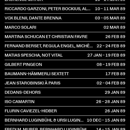
RICCARDO GARZONI, PETER BOCKIUS, ALAN NELSON
10 – 11 MAR
1989
VOX BLENII, DANTE BRENNA
03 – 05 MAR
1989
MARCO SOLARI
02 MAR
1989
MARTINA SCHUCAN ET CHRISTIAN FAVRE
26 FEB
1989
FERNAND BERSET, REGULA ENGEL, MICHÈLE GLEIZER
22 – 24 FEB
1989
MATIAS SPESCHA, NOT VITAL
27 JAN – 19 FEB
1989
GILBERT PINGEON
08 – 19 FEB
1989
BAUMANN-HÄMMERLI SEXTETT
17 FEB
1989
JEAN STAROBINSKI À PARIS
02 – 04 FEB
1989
DEDANS-DEHORS
29 JAN
1989
ISO CAMARTIN
26 – 28 JAN
1989
FLURIN CAVIEZEL-HIDBER
26 JAN
1989
BERNHARD LUGINBÜHL & URSI LUGINBÜHL
10 DEC – 15 JAN
1989
FREDI M. MURER, BERNHARD LUGINBÜHL
14 – 15 JAN
1989