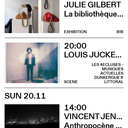
JULIE GILBERT
La bibliothèque sonore des femmes (Vernissage)
EXHIBITION
B!B
20:00
LOUIS JUCKER & ELIE ZOÉ
LES 4ECLUSES -
MUSIQUES
ACTUELLES
DUNKERQUE &
SCENE
LITTORAL
SUN 20.11
14:00
VINCENT JENDLY
Anthropocène (Visite guidée)