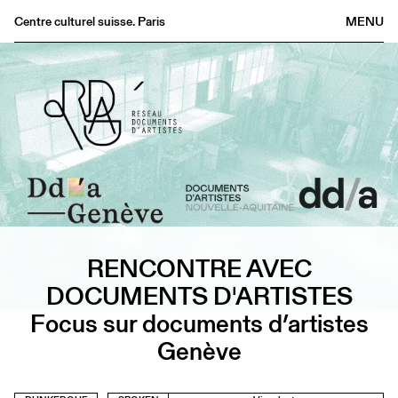
Centre culturel suisse. Paris
MENU
Agenda
Bookshop
Buvette
Archives
Medias
Publications
About
FR
/
EN
RENCONTRE AVEC
DOCUMENTS D'ARTISTES
Focus sur documents d’artistes
Genève