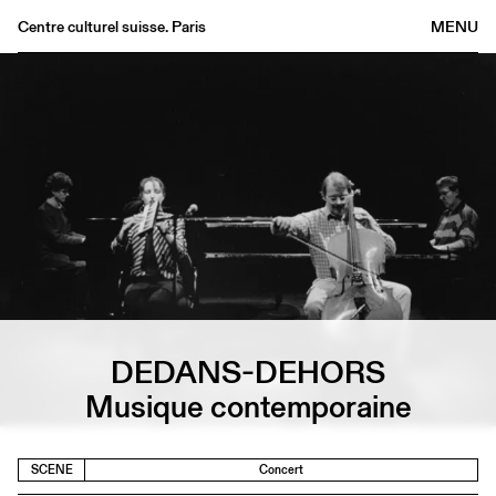
Centre culturel suisse. Paris
MENU
Agenda
Bookshop
Buvette
Archives
Medias
Publications
About
FR
/
EN
DEDANS-DEHORS
Musique contemporaine
SCENE
Concert