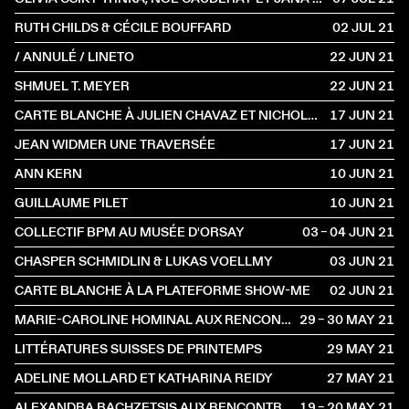
RUTH CHILDS & CÉCILE BOUFFARD
02 JUL
2021
/ ANNULÉ / LINETO
22 JUN
2021
SHMUEL T. MEYER
22 JUN
2021
CARTE BLANCHE À JULIEN CHAVAZ ET NICHOLAS STÜCKLIN
17 JUN
2021
JEAN WIDMER UNE TRAVERSÉE
17 JUN
2021
ANN KERN
10 JUN
2021
GUILLAUME PILET
10 JUN
2021
COLLECTIF BPM AU MUSÉE D'ORSAY
03 – 04 JUN
2021
CHASPER SCHMIDLIN & LUKAS VOELLMY
03 JUN
2021
CARTE BLANCHE À LA PLATEFORME SHOW-ME
02 JUN
2021
MARIE-CAROLINE HOMINAL AUX RENCONTRES CHORÉGRAPHIQUES INTERNATIONALES DE SEINE-SAINT-DENIS
29 – 30 MAY
2021
LITTÉRATURES SUISSES DE PRINTEMPS
29 MAY
2021
ADELINE MOLLARD ET KATHARINA REIDY
27 MAY
2021
ALEXANDRA BACHZETSIS AUX RENCONTRES INTERNATIONALES CHORÉGRAPHIQUES DE SEINE-SAINT-DENIS
19 – 20 MAY
2021