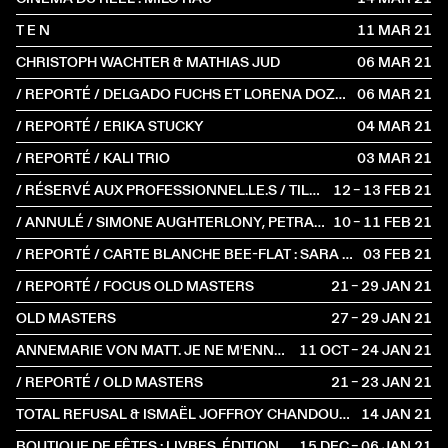
T E N
11 MAR
2021
CHRISTOPH WACHTER & MATHIAS JUD
06 MAR
2021
/ REPORTÉ / DELGADO FUCHS ET LORENA DOZIO AU THÉÂTRE DE VANVES
06 MAR
2021
/ REPORTÉ / ERIKA STUCKY
04 MAR
2021
/ REPORTÉ / KALI TRIO
03 MAR
2021
/ RÉSERVÉ AUX PROFESSIONNEL.LE.S / TILL LANGSCHIED
12 – 13 FEB
2021
/ ANNULÉ / SIMONE AUGHTERLONY, PETRA HRAŠĆANEC, SAŠA BOŽIĆ
10 – 11 FEB
2021
/ REPORTÉ / CARTE BLANCHE BEE-FLAT : SARA OSWALD ET LAURE BETRIS
03 FEB
2021
/ REPORTÉ / FOCUS OLD MASTERS
21 – 29 JAN
2021
OLD MASTERS
27 – 29 JAN
2021
ANNEMARIE VON MATT. JE NE M'ENNUIE JAMAIS, ON M'ENNUIE
11 OCT – 24 JAN
2021
/ REPORTÉ / OLD MASTERS
21 – 23 JAN
2021
TOTAL REFUSAL & ISMAËL JOFFROY CHANDOUTIS
14 JAN
2021
BOUTIQUE DE FÊTES : LIVRES, ÉDITIONS D'ARTISTES, AFFICHES SÉRIGRAPHIÉES
15 DEC – 06 JAN
2021