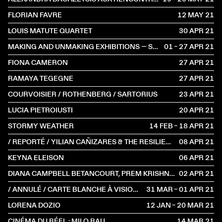
FLORIAN FAVRE
12 MAY
2021
LOUIS MATUTE QUARTET
30 APR
2021
MAKING AND UNMAKING EXHIBITIONS — SUSTAINABILITY IN TIMES OF PLANETARY CRISIS
01 – 27 APR
2021
FIONA CAMERON
27 APR
2021
RAMAYA TEGEGNE
27 APR
2021
COURVOISIER / ROTHENBERG / SARTORIUS
23 APR
2021
LUCIA PIETROIUSTI
20 APR
2021
STORMY WEATHER
14 FEB – 18 APR
2021
/ REPORTÉ / YILIAN CAÑIZARES & THE RESILIENCE TRIO
08 APR
2021
KEYNA ELEISON
06 APR
2021
DIANA CAMPBELL BETANCOURT, PREM KRISHNAMURTHY, DRIES RODET, INTEZA SHARIAR & NINA PAIM
02 APR
2021
/ ANNULÉ / CARTE BLANCHE À VISIONS DU RÉEL
31 MAR – 01 APR
2021
LORENA DOZIO
12 JAN – 20 MAR
2021
CINÉMA DU RÉEL : MILO RAU
14 MAR
2021