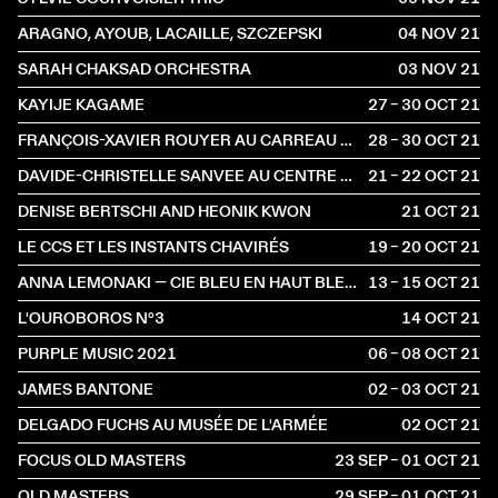
ARAGNO, AYOUB, LACAILLE, SZCZEPSKI
04 NOV
2021
SARAH CHAKSAD ORCHESTRA
03 NOV
2021
KAYIJE KAGAME
27 – 30 OCT
2021
FRANÇOIS-XAVIER ROUYER AU CARREAU DU TEMPLE
28 – 30 OCT
2021
DAVIDE-CHRISTELLE SANVEE AU CENTRE POMPIDOU
21 – 22 OCT
2021
DENISE BERTSCHI AND HEONIK KWON
21 OCT
2021
LE CCS ET LES INSTANTS CHAVIRÉS
19 – 20 OCT
2021
ANNA LEMONAKI — CIE BLEU EN HAUT BLEU EN BAS
13 – 15 OCT
2021
L'OUROBOROS N°3
14 OCT
2021
PURPLE MUSIC 2021
06 – 08 OCT
2021
JAMES BANTONE
02 – 03 OCT
2021
DELGADO FUCHS AU MUSÉE DE L'ARMÉE
02 OCT
2021
FOCUS OLD MASTERS
23 SEP – 01 OCT
2021
OLD MASTERS
29 SEP – 01 OCT
2021