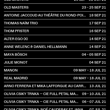
OLD MASTERS
23 – 25 SEP
2021
ANTOINE JACCOUD AU THÉÂTRE DU ROND-POINT
18 SEP
2021
THOMAS NAÏM TRIO
17 SEP
2021
THOM PFISTER
16 SEP
2021
ALTER EGO (X)
14 SEP
2021
ANNE WELENC & DANIEL HELLMANN
14 SEP
2021
MAYA BÖSCH
04 – 05 SEP
2021
JULIE MONOT
04 SEP
2021
MANON
09 MAY – 18 JUL
2021
REAL MADRID
09 MAY – 18 JUL
2021
ARNO FERRERA ET MIKA LAFFORGUE AU CARREAU DU TEMPLE
13 JUL
2021
OLIVIA CSIKY TRNKA — CIE FULL PETAL MACHINE
09 – 10 JUL
2021
OLIVIA CSIKY TRNKA — CIE FULL PETAL MACHINE
06 – 07 JUL
2021
OLIVIA CSIKY TRNKA, NOÉ CAUDERAY ET JANA TRNKA
07 JUL
2021