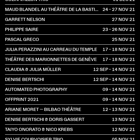
MAUD BLANDEL AU THÉÂTRE DE LA BASTILLE
24 – 27 NOV
2021
GARRETT NELSON
27 NOV
2021
PHILIPPE SAIRE
23 – 26 NOV
2021
PASCAL GRECO
25 NOV
2021
JULIA PERAZZINI AU CARREAU DU TEMPLE
17 – 18 NOV
2021
THÉÂTRE DES MARIONNETTES DE GENÈVE
17 – 18 NOV
2021
CLAUDIA & JULIA MÜLLER
12 SEP – 14 NOV
2021
DENISE BERTSCHI
12 SEP – 14 NOV
2021
AUTOMATED PHOTOGRAPHY
09 – 14 NOV
2021
OFFPRINT 2021
09 – 14 NOV
2021
ARIANE MORET — BILBAO THÉÂTRE
12 – 13 NOV
2021
DENISE BERTSCHI & DORIS GASSERT
13 NOV
2021
TAIYO ONORATO & NICO KREBS
12 NOV
2021
SYLVIE COURVOISIER TRIO
05 NOV
2021