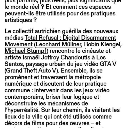
plus parfaits, plus réels, plus significatifs que
le monde réel ? Et comment ces espaces
peuvent-ils être utilisés pour des pratiques
artistiques ?
Le collectif autrichien guérilla des nouveaux
médias
Total Refusal : Digital Disarmament
Movement
(
Leonhard Müllner
, Robin Klengel,
Michael Stumpf
) rencontre le cinéaste et
artiste Ismaël Joffroy Chandoutis à Los
Santos, paysage urbain du jeu vidéo GTA V
(Grand Theft Auto V). Ensemble, ils se
promènent et traversent la métropole
numérique et discutent de leur pratique
commune : intervenir dans les jeux vidéo
contemporains, briser leur logique et
déconstruire les mécanismes de
l’hyperréalité. Sur leur chemin, ils visitent les
lieux de la ville qui ont été utilisés comme
décors de films pour des œuvres – et