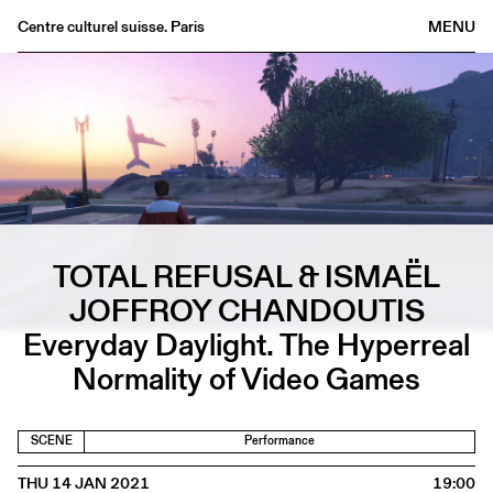
Centre culturel suisse. Paris
MENU
Agenda
Bookshop
Buvette
Archives
Medias
Publications
TOTAL REFUSAL & ISMAËL
About
JOFFROY CHANDOUTIS
FR
/
EN
Everyday Daylight. The Hyperreal
Normality of Video Games
SCENE
Performance
THU 14 JAN 2021
19:00