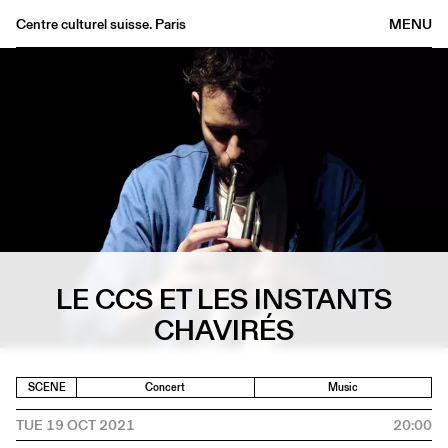
Centre culturel suisse. Paris
MENU
Agenda
Bookshop
Buvette
Archives
Medias
Publications
About
FR
/
EN
LE CCS ET LES INSTANTS
CHAVIRÉS
SCENE
Concert
Music
TUE 19 OCT 2021
20:00