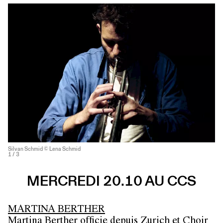
Silvan Schmid © Lena Schmid
1
/ 3
MERCREDI 20.10 AU CCS
MARTINA BERTHER
Martina Berther officie depuis Zurich et Choir