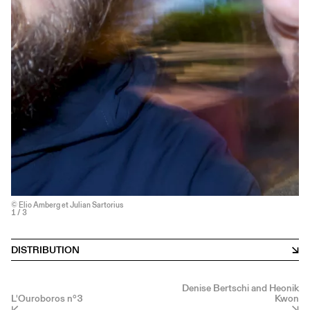
© Elio Amberg et Julian Sartorius
1
/ 3
DISTRIBUTION
Denise Bertschi and Heonik
L'Ouroboros n°3
Kwon